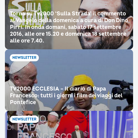
Torna su Tv2000 ‘Sulla Strada’ il commento
al Vangelo della domenica a cura di Don Dino
Pirri. In onda domani, sabato 17 settembre
2016, alle ore 15.20 e domenica 18 settembre
alle ore 7.40.
NEWSLETTER
TV2000 ECCLESIA – Il diario di Papa
Francesco: tutti i giorni i film dei viaggi del
Pontefice
NEWSLETTER