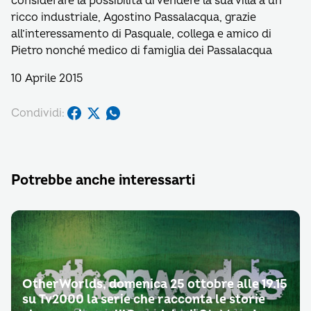
considerare la possibilità di vendere la sua villa a un
ricco industriale, Agostino Passalacqua, grazie
all’interessamento di Pasquale, collega e amico di
Pietro nonché medico di famiglia dei Passalacqua
10 Aprile 2015
Condividi:
Potrebbe anche interessarti
OtherWorlds, domenica 25 ottobre alle 19.15
su Tv2000 la serie che racconta le storie