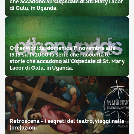
che accadono all’Ospedale di St. Mary Lacor
di Gulu, in Uganda.
OtherWorlds, domenica 1° novembre alle
19.15 su Tv2000 la serie che racconta le
storie che accadono all’Ospedale di St. Mary
Lacor di Gulu, in Uganda.
Retroscena – i segreti del teatro, viaggi nelle
{cre}azioni