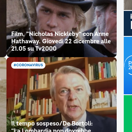
Film, “Nicholas Nickleby” con Anne
Hathaway. Giovedì 22 dicembre alle
21.05 su Tv2000
#CORONAVIRUS
Il tempo sospeso/De Bortoli:
“La Lombardia non dovrebbe