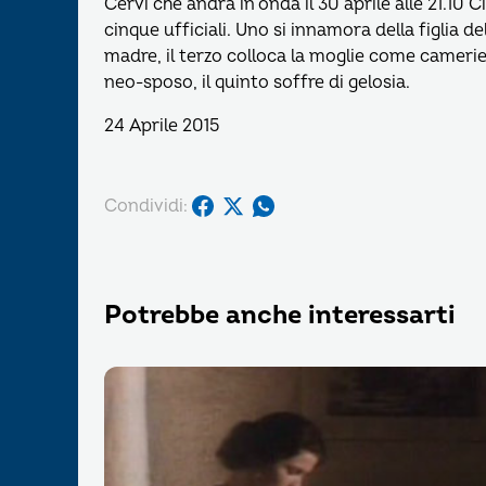
Cervi che andrà in onda il 30 aprile alle 21.10 
cinque ufficiali. Uno si innamora della figlia d
madre, il terzo colloca la moglie come camerier
neo-sposo, il quinto soffre di gelosia.
24 Aprile 2015
Condividi:
Potrebbe anche interessarti