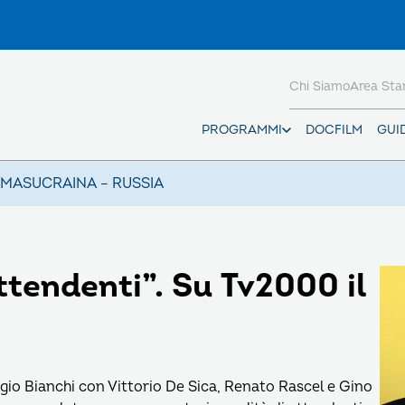
Chi Siamo
Area St
PROGRAMMI
DOCFILM
GUI
AMAS
UCRAINA – RUSSIA
attendenti”. Su Tv2000 il
rgio Bianchi con Vittorio De Sica, Renato Rascel e Gino