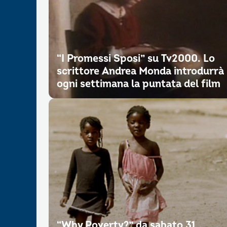
“I Promessi Sposi” su Tv2000. Lo
scrittore Andrea Monda introdurrà
ogni settimana la puntata del film
“Why Poverty?” da sabato 31