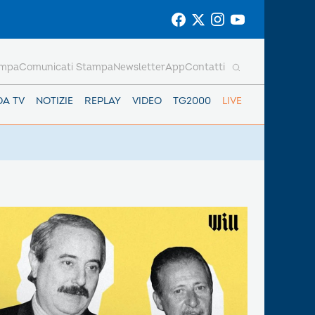
ampa
Comunicati Stampa
Newsletter
App
Contatti
DA TV
NOTIZIE
REPLAY
VIDEO
TG2000
LIVE