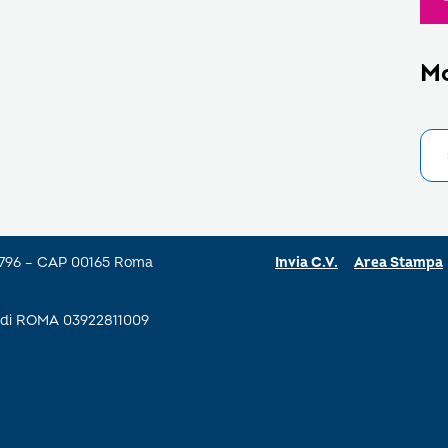
M
a 796 – CAP 00165 Roma
Invia C.V.
Area Stampa
se di ROMA 03922811009