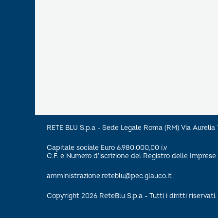
RETE BLU S.p.a - Sede Legale Roma (RM) Via Aureli
Capitale sociale Euro 6.980.000,00 i.v
C.F. e Numero d’iscrizione del Registro delle Impre
amministrazione.reteblu@pec.glauco.it
Copyright 2026 ReteBlu S.p.a - Tutti i diritti riservati.