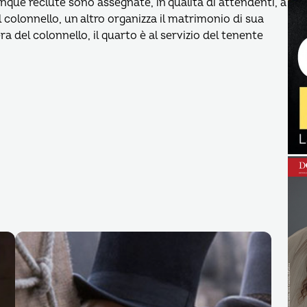
Cinque reclute sono assegnate, in qualità di attendenti, a
el colonnello, un altro organizza il matrimonio di sua
a del colonnello, il quarto è al servizio del tenente