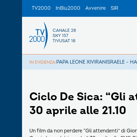
TV2000
InBlu2000
Avvenire
SIR
CANALE 28
SKY 157
TIVUSAT 18
PAPA LEONE XIV
IRAN
ISRAELE – H
IN EVIDENZA:
Ciclo De Sica: “Gli 
30 aprile alle 21.10
Un film da non perdere “Gli attendenti” di Gio