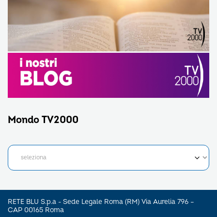
Mondo TV2000
RETE BLU S.p.a - Sede Legale Roma (RM) Via Aurelia 796 –
CAP 00165 Roma