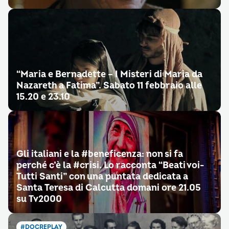
“Maria e Bernadette – I Misteri di Maria da
Nazareth a Fatima”. Sabato 11 febbraio alle
15.20 e 23.10
Gli italiani e la #beneficenza: non si fa
perché c’è la #crisi. Lo racconta “Beati voi-
Tutti Santi” con una puntata dedicata a
Santa Teresa di Calcutta domani ore 21.05
su Tv2000
#DOCREPLAY