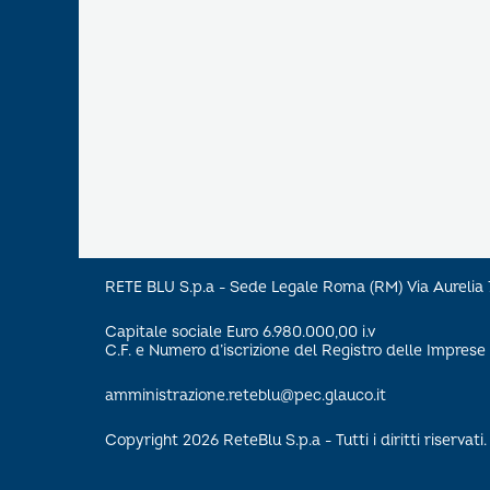
RETE BLU S.p.a - Sede Legale Roma (RM) Via Aureli
Capitale sociale Euro 6.980.000,00 i.v
C.F. e Numero d’iscrizione del Registro delle Impre
amministrazione.reteblu@pec.glauco.it
Copyright 2026 ReteBlu S.p.a - Tutti i diritti riservati.