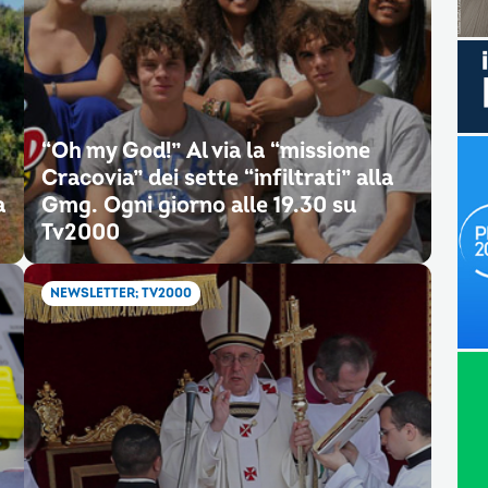
“Oh my God!” Al via la “missione
Cracovia” dei sette “infiltrati” alla
a
Gmg. Ogni giorno alle 19.30 su
Tv2000
NEWSLETTER; TV2000