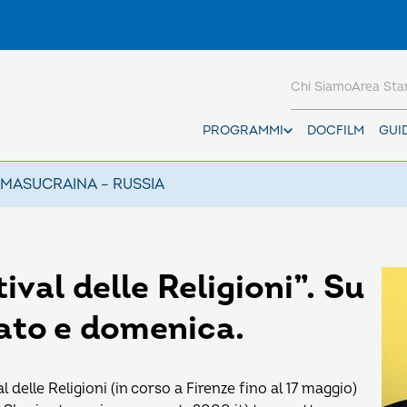
Chi Siamo
Area St
PROGRAMMI
DOCFILM
GUI
AMAS
UCRAINA – RUSSIA
val delle Religioni”. Su
ato e domenica.
 delle Religioni (in corso a Firenze fino al 17 maggio)