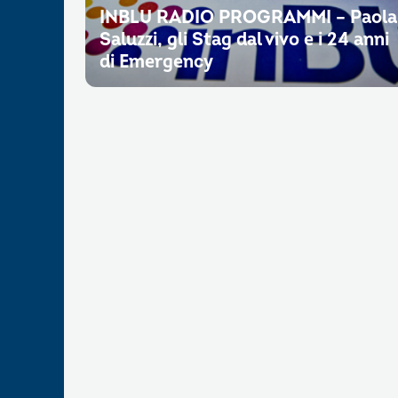
INBLU RADIO PROGRAMMI – Paola
Saluzzi, gli Stag dal vivo e i 24 anni
di Emergency