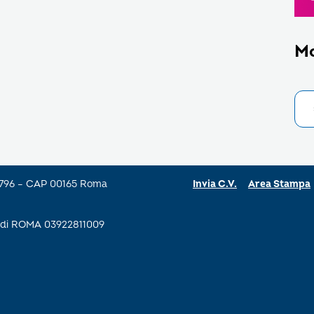
M
a 796 – CAP 00165 Roma
Invia C.V.
Area Stampa
se di ROMA 03922811009