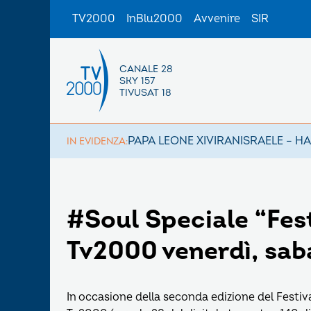
TV2000
InBlu2000
Avvenire
SIR
CANALE 28
SKY 157
TIVUSAT 18
PAPA LEONE XIV
IRAN
ISRAELE – H
IN EVIDENZA:
#Soul Speciale “Festi
Tv2000 venerdì, sab
In occasione della seconda edizione del Festival