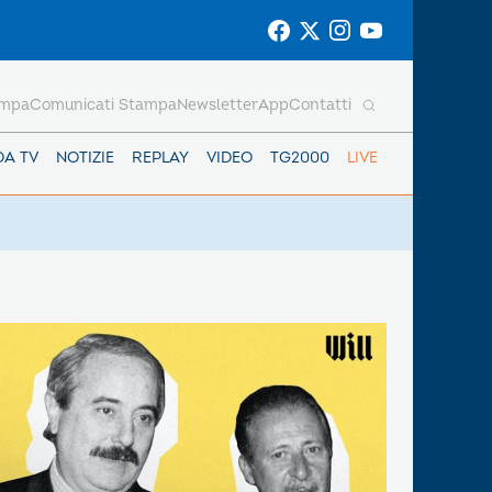
ampa
Comunicati Stampa
Newsletter
App
Contatti
DA TV
NOTIZIE
REPLAY
VIDEO
TG2000
LIVE