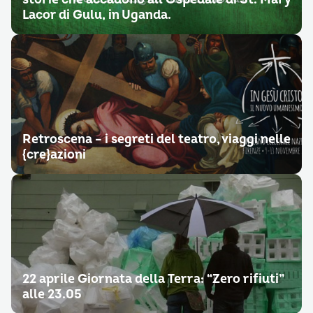
Lacor di Gulu, in Uganda.
Retroscena – i segreti del teatro, viaggi nelle
{cre}azioni
22 aprile Giornata della Terra: “Zero rifiuti”
alle 23.05