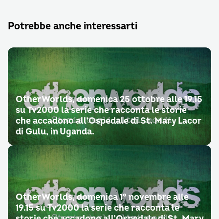
Potrebbe anche interessarti
OtherWorlds, domenica 25 ottobre alle 19.15
su Tv2000 la serie che racconta le storie
che accadono all’Ospedale di St. Mary Lacor
di Gulu, in Uganda.
OtherWorlds, domenica 1° novembre alle
19.15 su Tv2000 la serie che racconta le
storie che accadono all’Ospedale di St. Mary