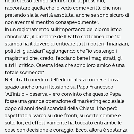
nello stesso tempo sentirsi utili al prossimo,
raccontare quella che io vedo come verità, che non
pretendo sia la verità assoluta, anche se sono sicuro di
non aver mai mentito consapevolmente”.
In un ragionamento sull’importanza del giornalismo
d’inchiesta, il direttore de Il Fatto sottolinea che “la
stampa ha il dovere di criticare tutti i poteri, finanziari,
politici, giudiziari” aggiungendo che “io sostengo i
magistrati che, credo, facciano bene i magistrati, gli
altri li critico. Questa idea che sono loro amico è una
totale scemenza”.
Nel ritratto inedito dell’editorialista torinese trova
spazio anche una riflessione su Papa Francesco.
“All’inizio – osserva – ero convinto che questo Papa
fosse una grande operazione di marketing ecclesiale,
dopo gli anni degli scandali della Chiesa. L’ho però
aspettato al varco su due fronti, su certe nomine e
sullo Ior, ed effettivamente ha toccato entrambe le
cose con decisione e coraggio. Ecco, allora è sostanza,