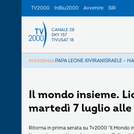
TV2000
InBlu2000
Avvenire
SIR
CANALE 28
SKY 157
TIVUSAT 18
PAPA LEONE XIV
IRAN
ISRAELE – H
IN EVIDENZA:
Il mondo insieme. Li
martedì 7 luglio alle
Ritorna in prima serata su Tv2000 “Il Mondo i