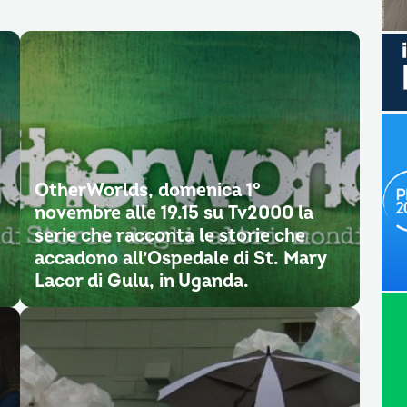
OtherWorlds, domenica 1°
novembre alle 19.15 su Tv2000 la
serie che racconta le storie che
accadono all’Ospedale di St. Mary
Lacor di Gulu, in Uganda.