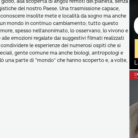
 globo, alla scoperta di angoli remoti del pianeta, senza
ggistiche del nostro Paese. Una trasmissione capace,
r conoscere insolite mete e località da sogno ma anche
i di un mondo in continuo cambiamento; tutto questo
amore, spesso nell’anonimato, lo osservano, lo vivono e
alle emozioni regalate dai suggestivi filmati realizzati
o condividere le esperienze dei numerosi ospiti che si
peciali, gente comune ma anche biologi, antropologi e
olò una parte di “mondo” che hanno scoperto e, a volte,