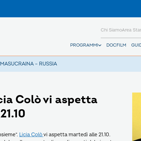
Chi Siamo
Area St
PROGRAMMI
DOCFILM
GUI
AMAS
UCRAINA – RUSSIA
cia Colò vi aspetta
 21.10
nsieme”.
Licia Colò
vi aspetta martedì alle 21.10.