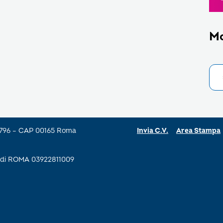
M
a 796 – CAP 00165 Roma
Invia C.V.
Area Stampa
se di ROMA 03922811009