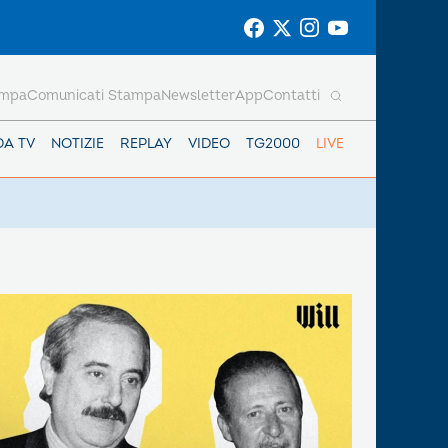
ampa
Comunicati Stampa
Newsletter
App
Contatti
DA TV
NOTIZIE
REPLAY
VIDEO
TG2000
LIVE