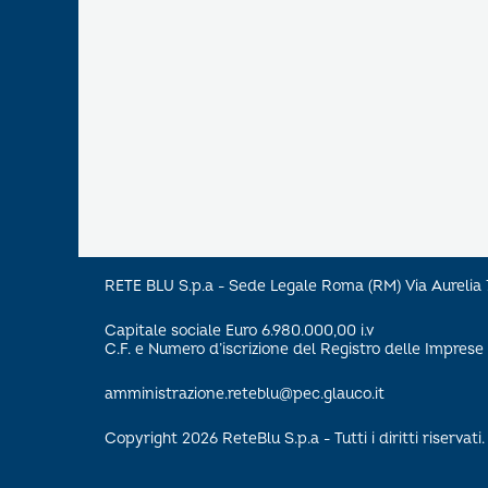
RETE BLU S.p.a - Sede Legale Roma (RM) Via Aureli
Capitale sociale Euro 6.980.000,00 i.v
C.F. e Numero d’iscrizione del Registro delle Impre
amministrazione.reteblu@pec.glauco.it
Copyright 2026 ReteBlu S.p.a - Tutti i diritti riservati.