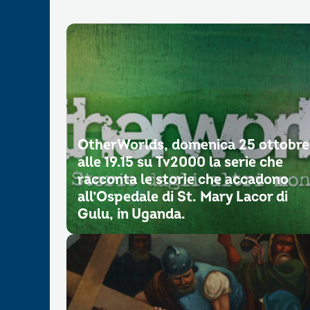
OtherWorlds, domenica 25 ottobre
alle 19.15 su Tv2000 la serie che
racconta le storie che accadono
all’Ospedale di St. Mary Lacor di
Gulu, in Uganda.