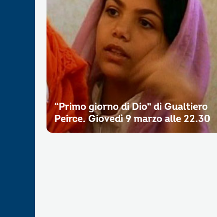
“Primo giorno di Dio” di Gualtiero
Peirce. Giovedì 9 marzo alle 22.30