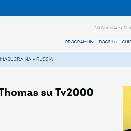
Chi Siamo
Area St
PROGRAMMI
DOCFILM
GUI
AMAS
UCRAINA – RUSSIA
e Thomas su Tv2000