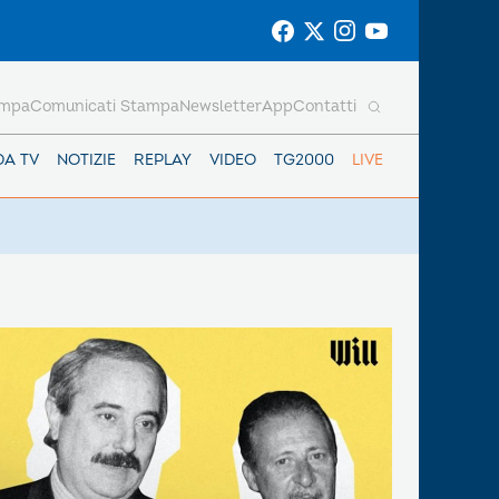
ampa
Comunicati Stampa
Newsletter
App
Contatti
DA TV
NOTIZIE
REPLAY
VIDEO
TG2000
LIVE