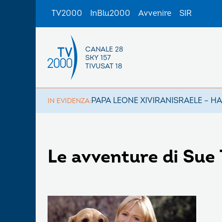
TV2000
InBlu2000
Avvenire
SIR
CANALE 28
SKY 157
TIVUSAT 18
PAPA LEONE XIV
IRAN
ISRAELE – H
IN EVIDENZA:
Le avventure di Su