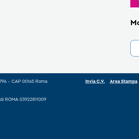
M
a 796 – CAP 00165 Roma
Invia C.V.
Area Stampa
se di ROMA 03922811009