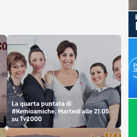
La quarta puntata di
#Kemioamiche. Martedì alle 21.05
su Tv2000