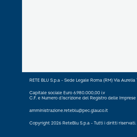
RETE BLU S.p.a - Sede Legale Roma (RM) Via Aureli
Capitale sociale Euro 6.980.000,00 i.v
C.F. e Numero d’iscrizione del Registro delle Impre
amministrazione.reteblu@pec.glauco.it
Copyright 2026 ReteBlu S.p.a - Tutti i diritti riservati.