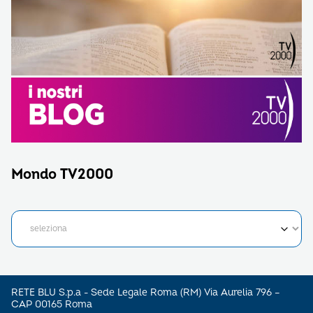
Mondo TV2000
RETE BLU S.p.a - Sede Legale Roma (RM) Via Aurelia 796 –
CAP 00165 Roma