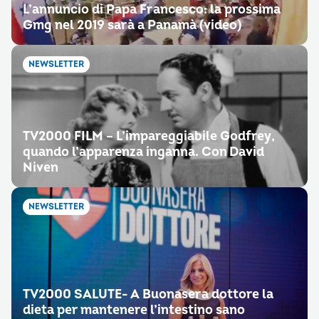
L’annuncio di Papa Francesco: la prossima
Gmg nel 2019 sarà a Panamà (video)
NEWSLETTER
TV2000 FILM – L’impareggiabile Godfrey,
quando l’apparenza inganna. Con David
Niven
NEWSLETTER
TV2000 SALUTE- A Buonasera dottore la
dieta per mantenere l’intestino sano