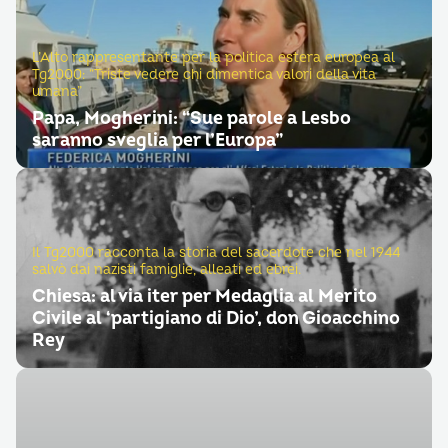
L’Alto rappresentante per la politica estera europea al
Tg2000: “Triste vedere chi dimentica valori della vita
umana”
Papa, Mogherini: “Sue parole a Lesbo
saranno sveglia per l’Europa”
Il Tg2000 racconta la storia del sacerdote che nel 1944
salvò dai nazisti famiglie, alleati ed ebrei.
Chiesa: al via iter per Medaglia al Merito
Civile al ‘partigiano di Dio’, don Gioacchino
Rey