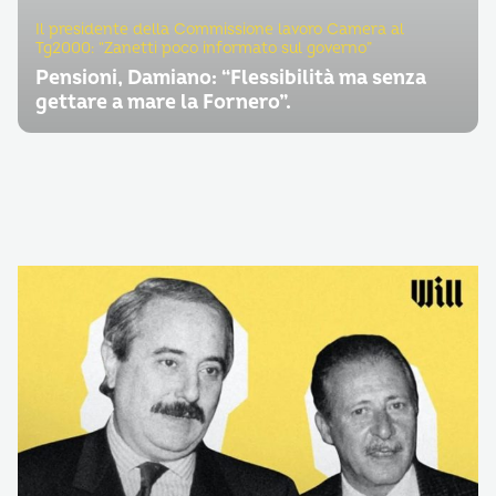
Il presidente della Commissione lavoro Camera al
Tg2000: “Zanetti poco informato sul governo”
Pensioni, Damiano: “Flessibilità ma senza
gettare a mare la Fornero”.