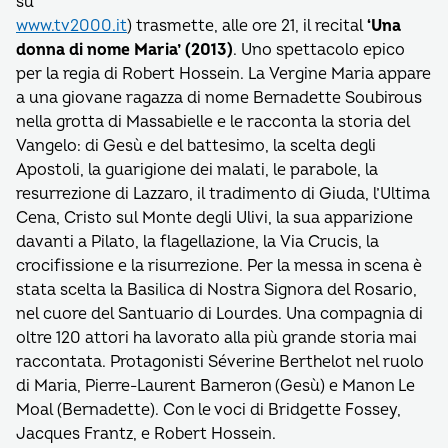
su
www.tv2000.it
) trasmette, alle ore 21, il recital
‘Una
donna di nome Maria’ (2013)
. Uno spettacolo epico
per la regia di Robert Hossein. La Vergine Maria appare
a una giovane ragazza di nome Bernadette Soubirous
nella grotta di Massabielle e le racconta la storia del
Vangelo: di Gesù e del battesimo, la scelta degli
Apostoli, la guarigione dei malati, le parabole, la
resurrezione di Lazzaro, il tradimento di Giuda, l’Ultima
Cena, Cristo sul Monte degli Ulivi, la sua apparizione
davanti a Pilato, la flagellazione, la Via Crucis, la
crocifissione e la risurrezione. Per la messa in scena è
stata scelta la Basilica di Nostra Signora del Rosario,
nel cuore del Santuario di Lourdes. Una compagnia di
oltre 120 attori ha lavorato alla più grande storia mai
raccontata. Protagonisti Séverine Berthelot nel ruolo
di Maria, Pierre-Laurent Barneron (Gesù) e Manon Le
Moal (Bernadette). Con le voci di Bridgette Fossey,
Jacques Frantz, e Robert Hossein.