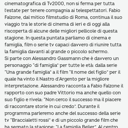
cinematografica di Tv2000, non si ferma per tutta
l’estate per tenere compagnia ai telespettatori. Fabio
Falzone, dal mitico filmstudio di Roma, continua il suo
viaggio tra le storie di cinema di ieri e di oggi alla
riscoperta di alcune delle migliori pellicole di questa
stagione. In questa puntata parliamo di cinema e
famiglia, film o serie tv capaci davvero di riunire tutta
la famiglia davanti al grande o piccolo schermo.
Si parte con Alessandro Gassmann che è davvero un
personaggio “di famiglia” per tutte le età: dalla serie
“Una grande famiglia” a il film “Il nome del figlio” per il
quale ha vinto il Nastro d’Argento per la migliore
interpretazione. Alessandro racconta a Fabio Falzone il
rapporto con suo padre Vittorio ma anche quello con
suo figlio e rivela: “Non cerco il successo ma il piacere
di raccontare storie in cui credo”. Durante il
programma parleremo anche del successo della serie
tv “Braccialetti rossi” e di un piccolo grande film che
ha segnato la stagione: “La famiglia Belier”. Al centro