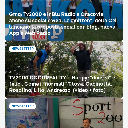
Gmg: Tv2000 e inBlu Radio a Cracovia
anche su social e web. Le emittenti della Cei
lanciano la proposta social con blog, nuova
App e Web Radio
NEWSLETTER
TV2000 DOCUREALITY – Happy: “diversi” e
felici. Come i “normali” Titova, Cucinotta,
Rosolino, Lillo, Andreozzi (video + foto)
NEWSLETTER