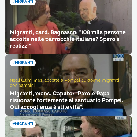
#MIGRANTI
Migranti, card. Bagnasco: “108 mila persone
accolte nelle parrocchie italiane? Spero si
realizzi”
#MIGRANTI
Negli ultimi mesi accolte a Pompei 30 donne migranti
con bambini
Migranti, mons. Caputo: “Parole Papa
risuonate fortemente al santuario Pompei.
Qui accoglienza è stile vita”.
#MIGRANTI