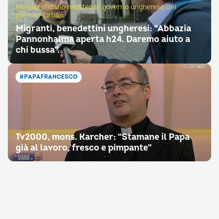
Monaci sfidano resistenze governo ungherese del
premier Orban
Migranti, benedettini ungheresi: “Abbazia
Pannonhalma aperta h24. Daremo aiuto a
chi bussa”.
#PAPAFRANCESCO
Tv2000, mons. Karcher: “Stamane il Papa
già al lavoro, fresco e pimpante”