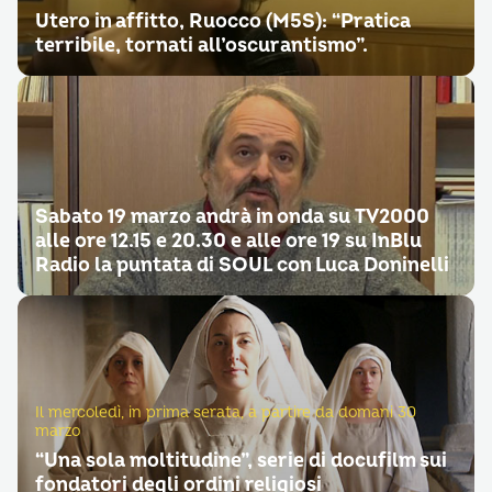
Utero in affitto, Ruocco (M5S): “Pratica
terribile, tornati all’oscurantismo”.
Sabato 19 marzo andrà in onda su TV2000
alle ore 12.15 e 20.30 e alle ore 19 su InBlu
Radio la puntata di SOUL con Luca Doninelli
Il mercoledì, in prima serata, a partire da domani 30
marzo
“Una sola moltitudine”, serie di docufilm sui
fondatori degli ordini religiosi