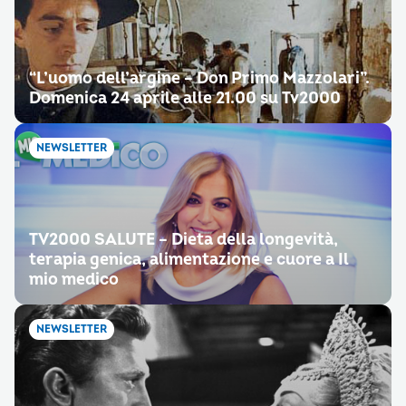
“L’uomo dell’argine – Don Primo Mazzolari”.
Domenica 24 aprile alle 21.00 su Tv2000
NEWSLETTER
TV2000 SALUTE – Dieta della longevità,
terapia genica, alimentazione e cuore a Il
mio medico
NEWSLETTER