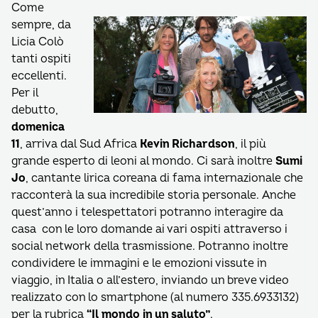
Come
sempre, da
Licia Colò
tanti ospiti
eccellenti.
Per il
debutto,
domenica
11
, arriva dal Sud Africa
Kevin Richardson
, il più
grande esperto di leoni al mondo. Ci sarà inoltre
Sumi
Jo
, cantante lirica coreana di fama internazionale che
racconterà la sua incredibile storia personale. Anche
quest’anno i telespettatori potranno interagire da
casa con le loro domande ai vari ospiti attraverso i
social network della trasmissione. Potranno inoltre
condividere le immagini e le emozioni vissute in
viaggio, in Italia o all’estero, inviando un breve video
realizzato con lo smartphone (al numero 335.6933132)
per la rubrica
“Il mondo in un saluto”
.