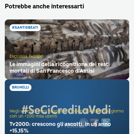
Potrebbe anche interessarti
#SANTI&BEATI
Esclusiva Tv2000
Le immagini della ricognizione dei resti
mortali di San Francesco d’Assisi
BRUNELLI
Negli ultimi 12 mesi raggiunti 3 milioni spettatori al giorno
con un +200 mila utenti
Tv2000: crescono gli ascolti, in un anno
+15,15%