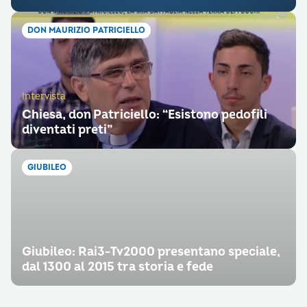
DON MAURIZIO PATRICIELLO
Intervista
Chiesa, don Patriciello: “Esistono pedofili
diventati preti”
GIUBILEO
Giubileo: Rai3-Tv2000 presentano speciale,
dal 1300 al 2015 tra storia e fede