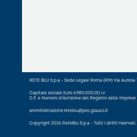
RETE BLU S.p.a - Sede Legale Roma (RM) Via Aureli
Capitale sociale Euro 6.980.000,00 i.v
C.F. e Numero d’iscrizione del Registro delle Impre
amministrazione.reteblu@pec.glauco.it
Copyright 2026 ReteBlu S.p.a - Tutti i diritti riservati.