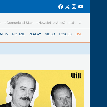
ampa
Comunicati Stampa
Newsletter
App
Contatti
DA TV
NOTIZIE
REPLAY
VIDEO
TG2000
LIVE