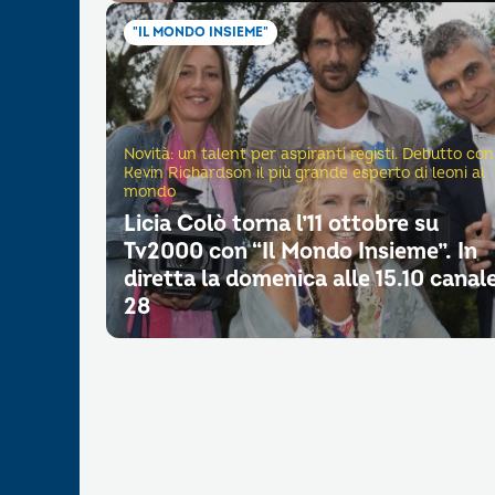
"IL MONDO INSIEME"
Novità: un talent per aspiranti registi. Debutto con
Kevin Richardson il più grande esperto di leoni al
mondo
Licia Colò torna l’11 ottobre su
Tv2000 con “Il Mondo Insieme”. In
diretta la domenica alle 15.10 canal
28