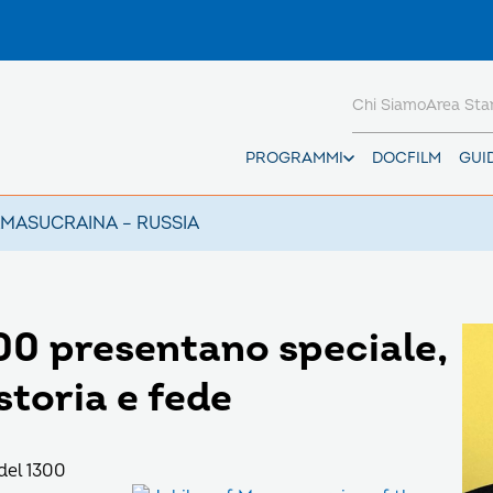
Chi Siamo
Area St
PROGRAMMI
DOCFILM
GUI
AMAS
UCRAINA – RUSSIA
00 presentano speciale,
storia e fede
del 1300