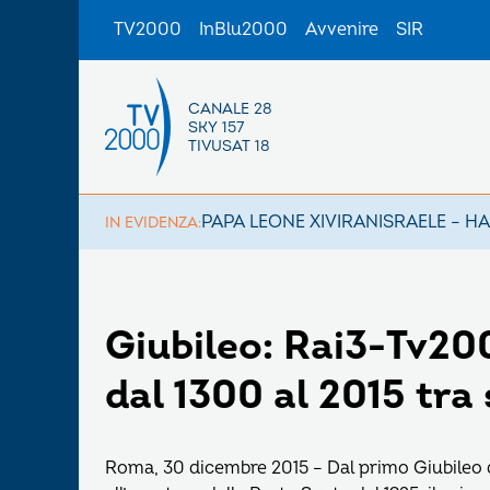
TV2000
InBlu2000
Avvenire
SIR
CANALE 28
SKY 157
TIVUSAT 18
PAPA LEONE XIV
IRAN
ISRAELE – H
IN EVIDENZA:
Giubileo: Rai3-Tv20
dal 1300 al 2015 tra 
Roma, 30 dicembre 2015 – Dal primo Giubileo 