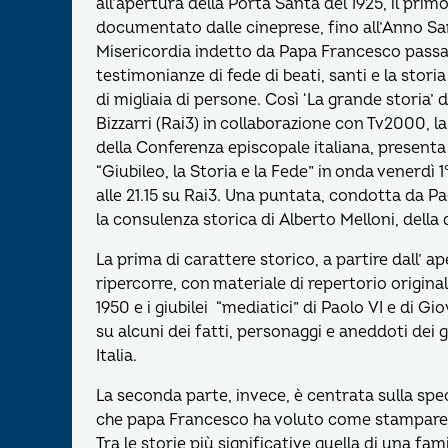
all’apertura della Porta Santa del 1925, il prim
documentato dalle cineprese, fino all’Anno Sa
Misericordia indetto da Papa Francesco passa
testimonianze di fede di beati, santi e la stori
di migliaia di persone. Così ‘La grande storia’ d
Bizzarri (Rai3) in collaborazione con Tv2000, la
della Conferenza episcopale italiana, presenta 
“Giubileo, la Storia e la Fede” in onda venerdì 
alle 21.15 su Rai3. Una puntata, condotta da Pa
la consulenza storica di Alberto Melloni, della d
La prima di carattere storico, a partire dall’ a
ripercorre, con materiale di repertorio originale 
1950 e i giubilei “mediatici” di Paolo VI e di G
su alcuni dei fatti, personaggi e aneddoti dei gi
Italia.
La seconda parte, invece, è centrata sulla spec
che papa Francesco ha voluto come stampare in 
Tra le storie più significative quella di una fami