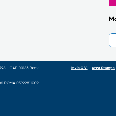
M
a 796 – CAP 00165 Roma
Invia C.V.
Area Stampa
se di ROMA 03922811009