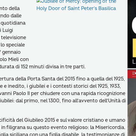
o
nto della
ndo dalle
a quotidiana
i Luigi
 televisione
lo speciale
1° gennaio
olo Mieli con
urata di 152 minuti divisa in tre parti.
pertura della Porta Santa del 2015 fino a quella del 1925,
e inedito, i giubilei e i contesti storici del 1925, 1933,
iovanni Paolo II per chiudere con una rapida ricognizione
ubilei: dal primo, nel 1300, fino all’avvento dell’Unità di
ificità del Giubileo 2015 e sul valore cristiano e umano
filigrana su questo evento religioso: la Misericordia.
glia siciliana con una figlia disabile, la testimonianze di