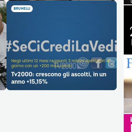
BRUNELLI
Negli ultimi 12 mesi raggiunti 3 milioni spettatori al
giorno con un +200 mila utenti
e
Tv2000: crescono gli ascolti, in un
anno +15,15%