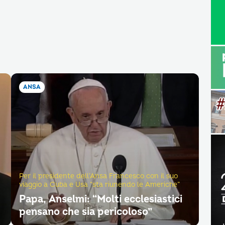
ANSA
Per il presidente dell’Ansa Francesco con il suo
viaggio a Cuba e Usa “sta riunendo le Americhe”
Papa, Anselmi: “Molti ecclesiastici
pensano che sia pericoloso”