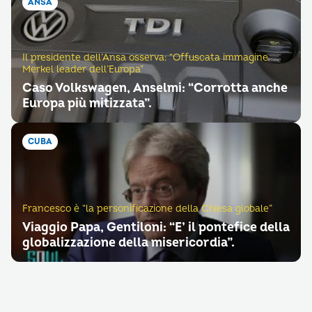
ANSA
Il presidente dell’Ansa osserva: “Offuscata immagine
Merkel leader dell’Europa”
Caso Volkswagen, Anselmi: “Corrotta anche
Europa più mitizzata”.
CUBA
Francesco è “la personificazione della Chiesa globale”
Viaggio Papa, Gentiloni: “E’ il pontefice della
globalizzazione della misericordia”.