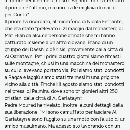
a morire per il nome di nostro Signore, non sarei stato
il primo né l’ultimo, ma uno tra le migliaia di martiri
per Cristo”.
Il priore ha ricordato, al microfono di Nicola Ferrante,
che era stato “prelevato il 21 maggio dal monastero di
Mar Elian da alcune persone armate che mi hanno
catturato insieme a un altro giovane. Erano di un
gruppo del Daesh, cioè l’Isis, proveniente dalla città di
Al Qariatayn. Per i primi quattro giorni siamo rimasti
sulle montagne, chiusi in una macchina del monastero
su cui ci avevano portato via. Poi siamo stati condotti
a Raqqa e laggiù siamo stati tre mesi in una prigione
vicino alla città. Finché l’11 agosto siamo stati condotti
nei pressi di Palmira, dove sono prigionieri altri 250
cristiani della città di Al Qariatayn”.
Padre Mourad ha rivelato, inoltre, alcuni dettagli della
sua liberazione: “Mi sono camuffato per lasciare Al
Qariatayn e sono fuggito su una moto con l’aiuto di un
amico musulmano. Ma adesso sto lavorando con un