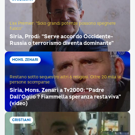
L’ex Premier: “Solo grandi potenze possono spegnere
fuoco”
Siria, Prodi: “Serve accordo Occidente-
Russia o terrorismo diventa dominante”
MONS. ZENARI
Restano sotto sequestro altri 6 religiosi. Oltre 20 mila le
persone scomparse
Siria, Mons. Zenari a Tv2000: “Padre
Dall’Oglio ? Fiammella speranza resta viva”
(video)
CRISTIANI