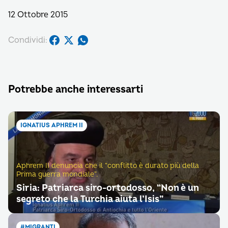
12 Ottobre 2015
Condividi:
Potrebbe anche interessarti
IGNATIUS APHREM II
Aphrem II denuncia che il “conflitto è durato più della
Prima guerra mondiale”.
Siria: Patriarca siro-ortodosso, “Non è un
segreto che la Turchia aiuta l’Isis”
#MIGRANTI