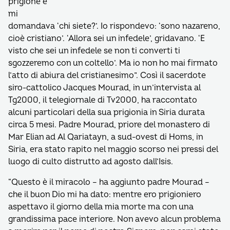
prigione e
mi
domandava ‘chi siete?’. Io rispondevo: ‘sono nazareno,
cioè cristiano’. ‘Allora sei un infedele’, gridavano. ‘E
visto che sei un infedele se non ti converti ti
sgozzeremo con un coltello’. Ma io non ho mai firmato
l’atto di abiura del cristianesimo”. Così il sacerdote
siro-cattolico Jacques Mourad, in un’intervista al
Tg2000, il telegiornale di Tv2000, ha raccontato
alcuni particolari della sua prigionia in Siria durata
circa 5 mesi. Padre Mourad, priore del monastero di
Mar Elian ad Al Qariatayn, a sud-ovest di Homs, in
Siria, era stato rapito nel maggio scorso nei pressi del
luogo di culto distrutto ad agosto dall’Isis.
“Questo è il miracolo – ha aggiunto padre Mourad –
che il buon Dio mi ha dato: mentre ero prigioniero
aspettavo il giorno della mia morte ma con una
grandissima pace interiore. Non avevo alcun problema