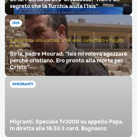
segreto che la Turchia aiuta l’Isis”
ISIS
Il sacerdote siro-cattolico: “Mi sono camuffato e fuggito
in moto”
Siria, padre Mourad: “Isis mi voleva sgozzare
perché cristiano. Ero pronto alla morte per
Cristo”
#MIGRANTI
Migranti, Speciale Tv2000 su appello Papa.
In diretta alle 18:30 il card. Bagnasco