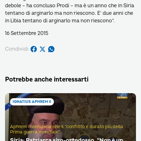
debole – ha concluso Prodi – ma è un anno che in Siria
tentano di arginarlo ma non riescono. E’ due anni che
in Libia tentano di arginarlo ma non riescono”.
16 Settembre 2015
Condividi:
Potrebbe anche interessarti
IGNATIUS APHREM II
Aphrem II denuncia che il “conflitto è durato più della
Prima guerra mondiale”.
Siria: Patriarca siro-ortodosso, “Non è un