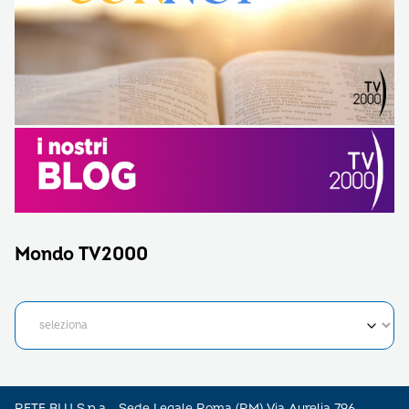
Mondo TV2000
RETE BLU S.p.a - Sede Legale Roma (RM) Via Aurelia 796 –