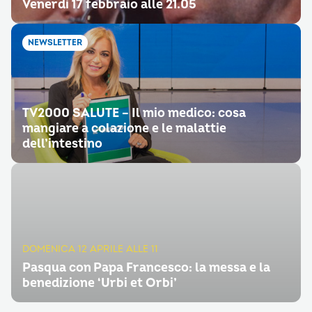
Venerdì 17 febbraio alle 21.05
NEWSLETTER
TV2000 SALUTE – Il mio medico: cosa
mangiare a colazione e le malattie
dell’intestino
DOMENICA 12 APRILE ALLE 11
Pasqua con Papa Francesco: la messa e la
benedizione ‘Urbi et Orbi’