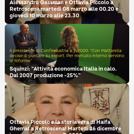
Alessandro Gassman e Ottavia Piccolo a
Retroscena martedì 08 marzo alle 00.20 e
giovedì 10 marzo alle 23.30
Il presidente di Confindustria a Tv2000: “Con Mattarella
deciso di puntare su export. Per mercato interno servono
le Riforme”
Squinzi: “Attività economica Italia in calo.
Dal 2007 produzione -25%”
Ottavia Piccolo e la storia vera di Haifa
Ghemal a Retroscena! Martedì 26 dicembre