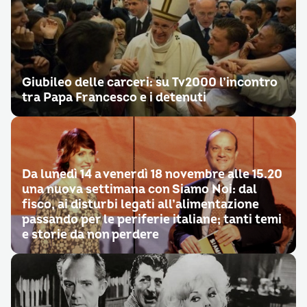
Giubileo delle carceri: su Tv2000 l’incontro
tra Papa Francesco e i detenuti
Da lunedì 14 a venerdì 18 novembre alle 15.20
una nuova settimana con Siamo Noi: dal
fisco, ai disturbi legati all’alimentazione
passando per le periferie italiane; tanti temi
e storie da non perdere