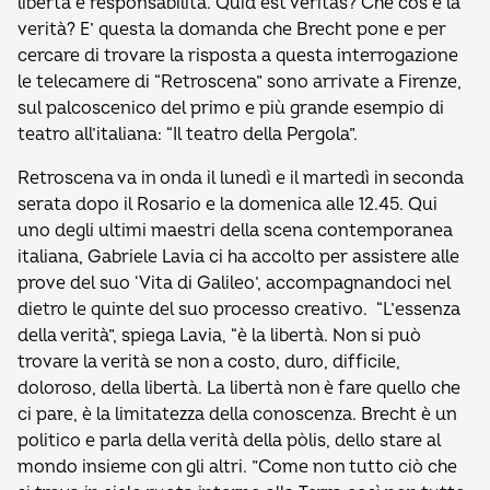
libertà e responsabilità. Quid est veritas? Che cos’è la
verità? E’ questa la domanda che Brecht pone e per
cercare di trovare la risposta a questa interrogazione
le telecamere di “Retroscena” sono arrivate a Firenze,
sul palcoscenico del primo e più grande esempio di
teatro all’italiana: “Il teatro della Pergola”.
Retroscena va in onda il lunedì e il martedì in seconda
serata dopo il Rosario e la domenica alle 12.45. Qui
uno degli ultimi maestri della scena contemporanea
italiana, Gabriele Lavia ci ha accolto per assistere alle
prove del suo ‘Vita di Galileo’, accompagnandoci nel
dietro le quinte del suo processo creativo. “L’essenza
della verità”, spiega Lavia, “è la libertà. Non si può
trovare la verità se non a costo, duro, difficile,
doloroso, della libertà. La libertà non è fare quello che
ci pare, è la limitatezza della conoscenza. Brecht è un
politico e parla della verità della pòlis, dello stare al
mondo insieme con gli altri. ”Come non tutto ciò che