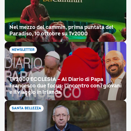
Nel mezzo del cammin, prima puntata del
Paradiso, 10 ottobre su Tv2000
NEWSLETTER
TV2000 ECCLESIA – Al Diario di Papa
Francesco due focus: l’incontro con i giovani
e il viaggio in Irlanda
SANTA BELLEZZA