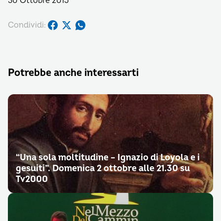
30 Ottobre 2015
Condividi:
Potrebbe anche interessarti
“Una sola moltitudine – Ignazio di Loyola e i
gesuiti”. Domenica 2 ottobre alle 21.30 su
Tv2000