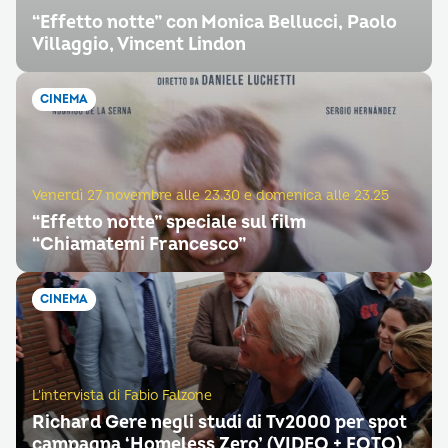
“Effetto notte” con Monica Bellucci, Paolo
Villaggio, Vincent Lindon
CINEMA
Venerdì 27 novembre alle 23.30 e domenica alle 23.25
“Effetto notte” speciale sul film
“Chiamatemi Francesco”
CINEMA
L'intervista di Fabio Falzone
Richard Gere negli studi di Tv2000 per spot
campagna ‘Homeless Zero’ (VIDEO + FOTO)