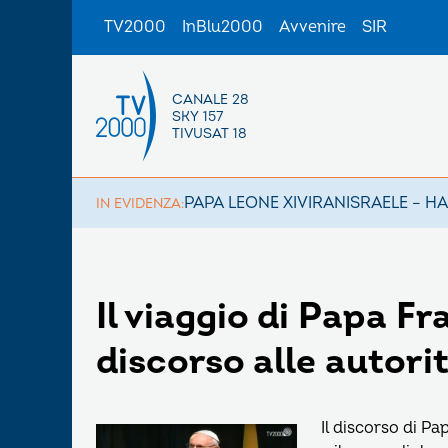
TV2000
InBlu2000
Avvenire
SIR
CANALE 28
SKY 157
TIVUSAT 18
PAPA LEONE XIV
IRAN
ISRAELE – H
IN EVIDENZA:
Il viaggio di Papa Fr
discorso alle autori
Il discorso di Pa