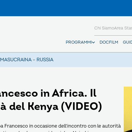
Chi Siamo
Area St
PROGRAMMI
DOCFILM
GUI
AMAS
UCRAINA – RUSSIA
ancesco in Africa. Il
tà del Kenya (VIDEO)
pa Francesco in occasione dell’incontro con le autorità