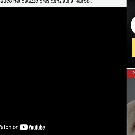
atico nel palazzo presidenziale a Nairobi.