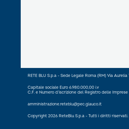
RETE BLU S.p.a - Sede Legale Roma (RM) Via Aureli
Capitale sociale Euro 6.980.000,00 i.v
C.F. e Numero d’iscrizione del Registro delle Impre
amministrazione.reteblu@pec.glauco.it
Copyright 2026 ReteBlu S.p.a - Tutti i diritti riservati.