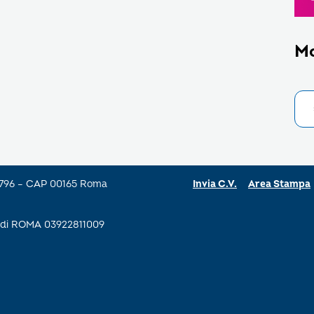
M
a 796 – CAP 00165 Roma
Invia C.V.
Area Stampa
se di ROMA 03922811009