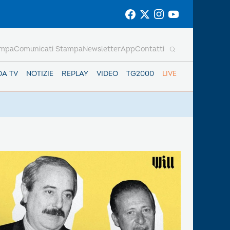
ampa
Comunicati Stampa
Newsletter
App
Contatti
DA TV
NOTIZIE
REPLAY
VIDEO
TG2000
LIVE