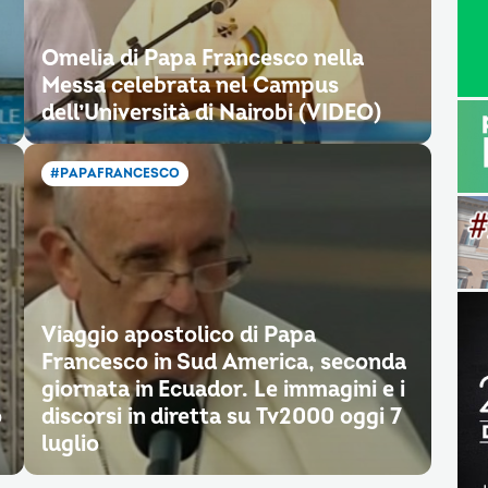
Omelia di Papa Francesco nella
Messa celebrata nel Campus
dell’Università di Nairobi (VIDEO)
#PAPAFRANCESCO
Viaggio apostolico di Papa
Francesco in Sud America, seconda
giornata in Ecuador. Le immagini e i
o
discorsi in diretta su Tv2000 oggi 7
luglio