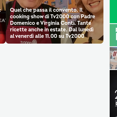
:
Quel che passa il convento. Il
cooking show di Tv2000 con Padre
Domenico e Virginia Conti. Tante
ricette anche in estate. Dal lunedì
al venerdì alle 11.00 su Tv2000