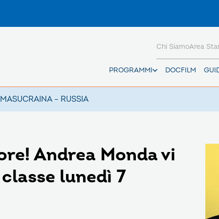
Chi Siamo
Area St
PROGRAMMI
DOCFILM
GUI
AMAS
UCRAINA – RUSSIA
ore! Andrea Monda vi
 classe lunedì 7