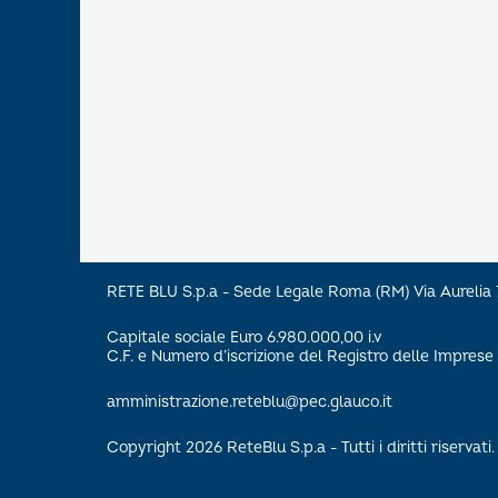
RETE BLU S.p.a - Sede Legale Roma (RM) Via Aureli
Capitale sociale Euro 6.980.000,00 i.v
C.F. e Numero d’iscrizione del Registro delle Impre
amministrazione.reteblu@pec.glauco.it
Copyright 2026 ReteBlu S.p.a - Tutti i diritti riservati.