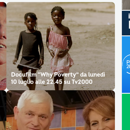
Docufilm “Why Poverty” da lunedì
10 luglio alle 22.45 su Tv2000