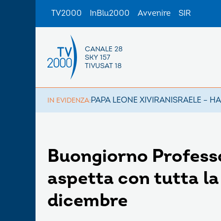
TV2000
InBlu2000
Avvenire
SIR
CANALE 28
SKY 157
TIVUSAT 18
PAPA LEONE XIV
IRAN
ISRAELE – H
IN EVIDENZA:
Buongiorno Profess
aspetta con tutta la
dicembre