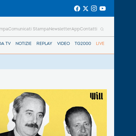
ampa
Comunicati Stampa
Newsletter
App
Contatti
DA TV
NOTIZIE
REPLAY
VIDEO
TG2000
LIVE