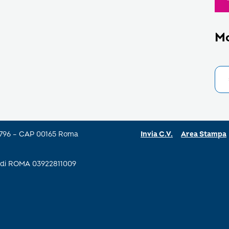
M
a 796 – CAP 00165 Roma
Invia C.V.
Area Stampa
se di ROMA 03922811009