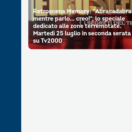
Retroscena Memory: “Abracadabra
mentre parlo… creo!”, lo speciale
dedicato alle zone terremotate.
Martedì 25 luglio in seconda serata
su Tv2000