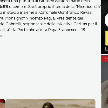
cherà una puntata al Giubileo Straordinario della
 dell’8 dicembre. Sarà proprio il tema della “Misericordia”
tito in studio insieme al Cardinale Gianfranco Ravasi,
ura, Monsignor Vincenzo Paglia, Presidente del
o Gabrielli, responsabile delle iniziative Caritas per il
arità” : la Porta che aprirà Papa Francesco il 18
a.