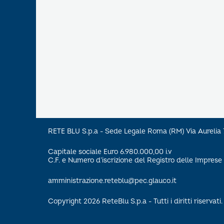
RETE BLU S.p.a - Sede Legale Roma (RM) Via Aureli
Capitale sociale Euro 6.980.000,00 i.v
C.F. e Numero d’iscrizione del Registro delle Impre
amministrazione.reteblu@pec.glauco.it
Copyright 2026 ReteBlu S.p.a - Tutti i diritti riservati.