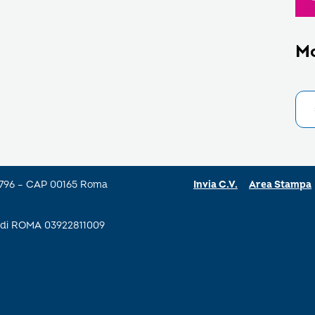
M
a 796 – CAP 00165 Roma
Invia C.V.
Area Stampa
se di ROMA 03922811009