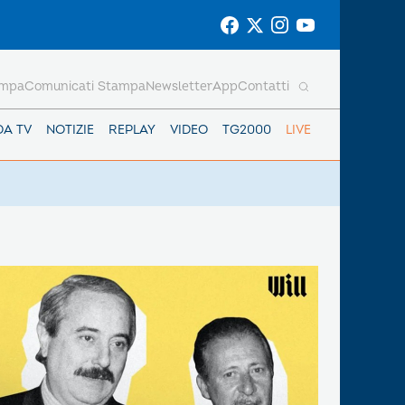
ampa
Comunicati Stampa
Newsletter
App
Contatti
DA TV
NOTIZIE
REPLAY
VIDEO
TG2000
LIVE