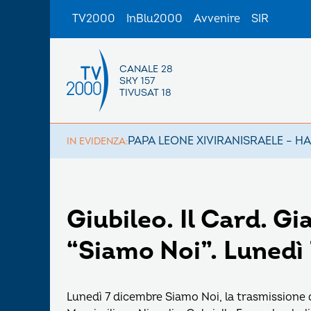
TV2000
InBlu2000
Avvenire
SIR
CANALE 28
SKY 157
TIVUSAT 18
PAPA LEONE XIV
IRAN
ISRAELE – H
IN EVIDENZA:
Giubileo. Il Card. G
“Siamo Noi”. Lunedì 
Lunedì 7 dicembre Siamo Noi, la trasmissione