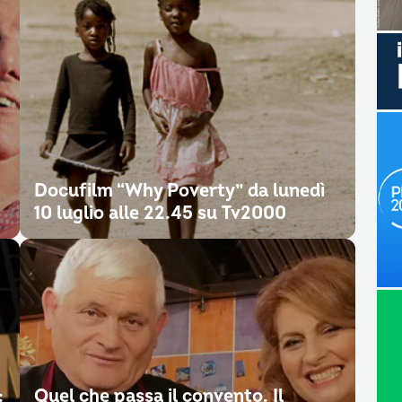
Docufilm “Why Poverty” da lunedì
10 luglio alle 22.45 su Tv2000
:
Quel che passa il convento. Il