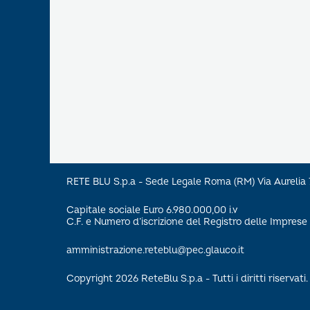
RETE BLU S.p.a - Sede Legale Roma (RM) Via Aureli
Capitale sociale Euro 6.980.000,00 i.v
C.F. e Numero d’iscrizione del Registro delle Impre
amministrazione.reteblu@pec.glauco.it
Copyright 2026 ReteBlu S.p.a - Tutti i diritti riservati.