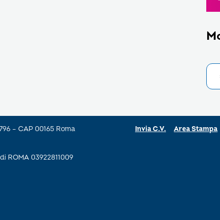
M
a 796 – CAP 00165 Roma
Invia C.V.
Area Stampa
se di ROMA 03922811009