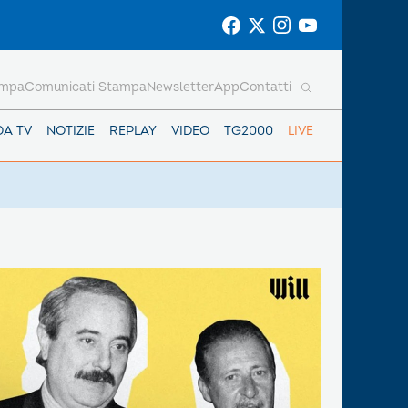
ampa
Comunicati Stampa
Newsletter
App
Contatti
DA TV
NOTIZIE
REPLAY
VIDEO
TG2000
LIVE