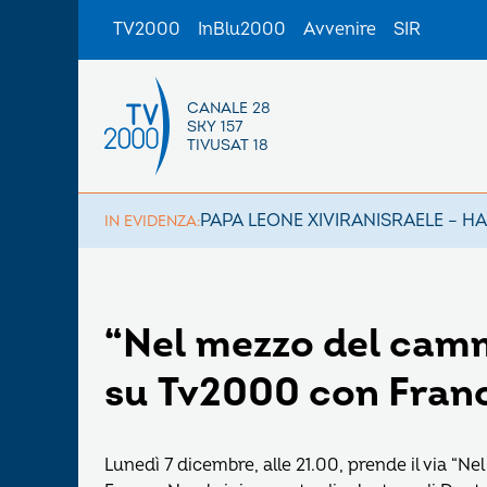
TV2000
InBlu2000
Avvenire
SIR
CANALE 28
SKY 157
TIVUSAT 18
PAPA LEONE XIV
IRAN
ISRAELE – H
IN EVIDENZA:
“Nel mezzo del cammi
su Tv2000 con Fran
Lunedì 7 dicembre, alle 21.00, prende il via 