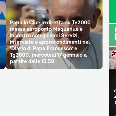
Papa in Cile: in diretta su Tv2000
messa aeroporto Maquehue e
incontro con giovani Servizi,
interviste e approfondimenti nel
‘Diario di Papa Francesco’ e
Tg2000, mercoledì 17 gennaio a
partire dalle 13.50