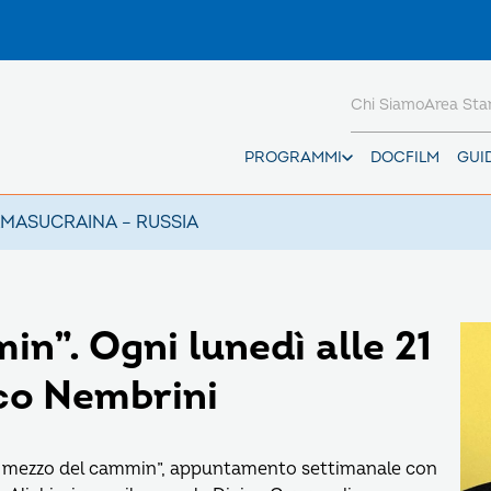
Chi Siamo
Area St
PROGRAMMI
DOCFILM
GUI
AMAS
UCRAINA – RUSSIA
n”. Ogni lunedì alle 21
co Nembrini
“Nel mezzo del cammin”, appuntamento settimanale con