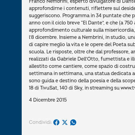
Franco Nembrini, esperto divulgatore di Dante 
approfondirne i contenuti, riflettere sul desideri
suggeriscono. Programma in 34 puntate che p
anno con il ciclo breve “El Dante”, e che (a 7
approfondimento culturale sulla misericordia, 
l’8 dicembre. Insieme a Nembrini, in studio, u
di capire meglio la vita e le opere del Poeta su
scuola. Le risposte, oltre che dal professore,
realizzati da Gabriele Dell’Otto, fumettista e il
allestito come cantiere, come spazio di costru
settimana in settimana, una statua dedicata a
sono guida e destino della poesia e della scoper
18 di TivuSat, 140 di Sky, in streaming su www.
4 Dicembre 2015
Condividi: