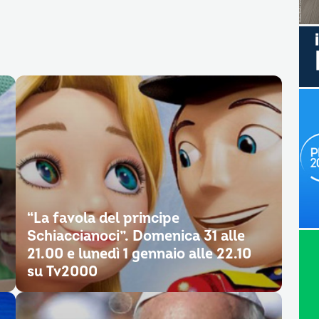
“La favola del principe
Schiaccianoci”. Domenica 31 alle
21.00 e lunedì 1 gennaio alle 22.10
su Tv2000