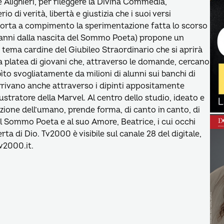
Alighieri, per rileggere la Divina Commedia,
o di verità, libertà e giustizia che i suoi versi
orta a compimento la sperimentazione fatta lo scorso
50 anni dalla nascita del Sommo Poeta) propone un
tema cardine del Giubileo Straordinario che si aprirà
na platea di giovani che, attraverso le domande, cercano
bìto svogliatamente da milioni di alunni sui banchi di
 arrivano anche attraverso i dipinti appositamente
lustratore della Marvel. Al centro dello studio, ideato e
zione dell’umano, prende forma, di canto in canto, di
l Sommo Poeta e al suo Amore, Beatrice, i cui occhi
ta di Dio. Tv2000 è visibile sul canale 28 del digitale,
tv2000.it.