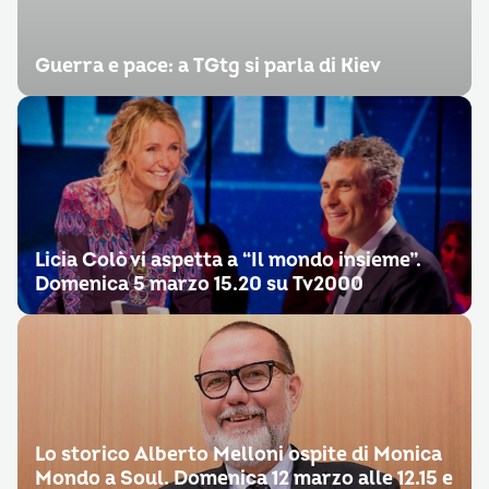
Guerra e pace: a TGtg si parla di Kiev
Licia Colò vi aspetta a “Il mondo insieme”.
Domenica 5 marzo 15.20 su Tv2000
Lo storico Alberto Melloni ospite di Monica
Mondo a Soul. Domenica 12 marzo alle 12.15 e