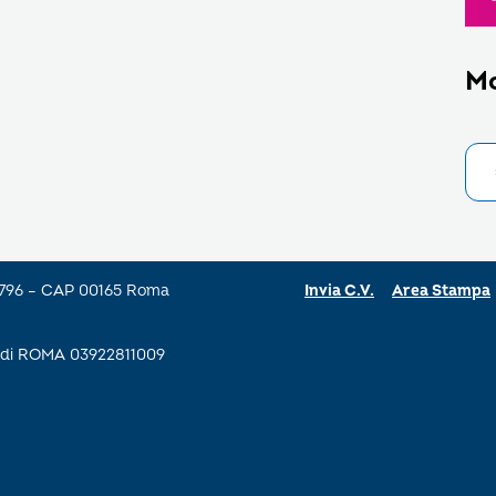
M
a 796 – CAP 00165 Roma
Invia C.V.
Area Stampa
se di ROMA 03922811009