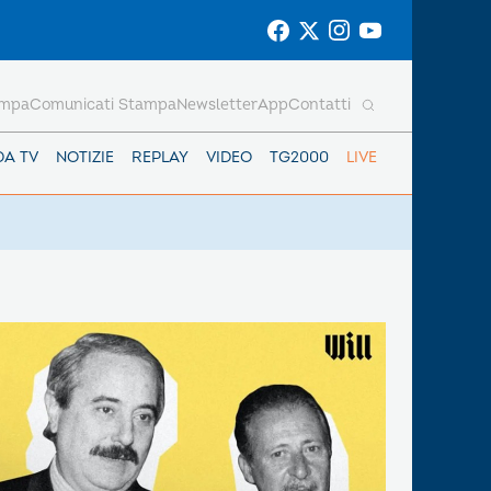
ampa
Comunicati Stampa
Newsletter
App
Contatti
DA TV
NOTIZIE
REPLAY
VIDEO
TG2000
LIVE