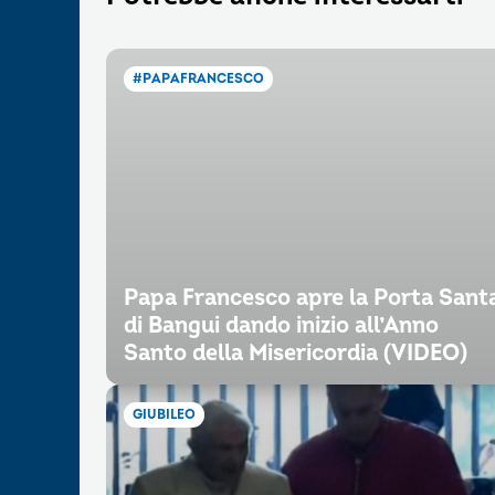
#PAPAFRANCESCO
Papa Francesco apre la Porta Sant
di Bangui dando inizio all’Anno
Santo della Misericordia (VIDEO)
GIUBILEO