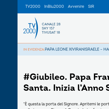
TV2000
InBlu2000
Avvenire
SIR
CANALE 28
SKY 157
TIVUSAT 18
PAPA LEONE XIV
IRAN
ISRAELE – H
IN EVIDENZA:
#Giubileo. Papa Fra
Santa. Inizia l’Anno
“È questa la porta del Signore. Apritemi le port