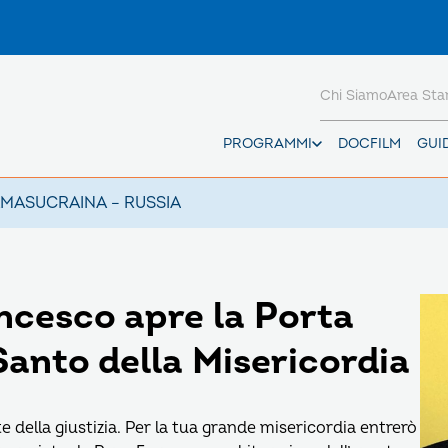
Chi Siamo
Area St
PROGRAMMI
DOCFILM
GUI
AMAS
UCRAINA – RUSSIA
ncesco apre la Porta
 Santo della Misericordia
e della giustizia. Per la tua grande misericordia entrerò