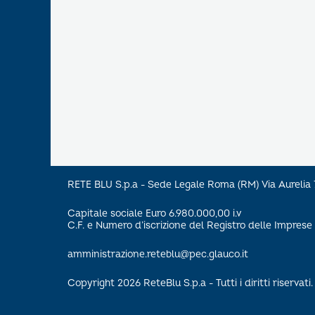
RETE BLU S.p.a - Sede Legale Roma (RM) Via Aureli
Capitale sociale Euro 6.980.000,00 i.v
C.F. e Numero d’iscrizione del Registro delle Impre
amministrazione.reteblu@pec.glauco.it
Copyright 2026 ReteBlu S.p.a - Tutti i diritti riservati.