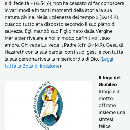
e di fedeltà » (
Es
34,6), non ha cessato di far conoscere
in vari modi e in tanti momenti della storia la sua
natura divina. Nella « pienezza del tempo » (
Gal
4,4),
quando tutto era disposto secondo il suo piano di
salvezza, Egli mandò suo Figlio nato dalla Vergine
Maria per rivelare a noi in modo definitivo il suo
amore. Chi vede Lui vede il Padre (cfr
Gv
14,9). Gesù di
Nazareth con la sua parola, con i suoi gesti e con tutta
la sua persona rivela la misericordia di Dio. (
Leggi
tutta la Bolla di Indizione
)
Il logo del
Giubileo
Il logo e il
motto
offrono
insieme una
sintesi
felice