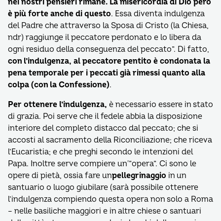
nei nostri pensieri rimane. La misericordia di Dio però
è più forte anche di questo
. Essa diventa indulgenza
del Padre che attraverso la Sposa di Cristo (la Chiesa,
ndr) raggiunge il peccatore perdonato e lo libera da
ogni residuo della conseguenza del peccato”. Di fatto,
con l’indulgenza, al peccatore pentito è condonata la
pena temporale per i peccati già rimessi quanto alla
colpa (con la Confessione)
.
Per ottenere l’indulgenza,
è necessario essere in stato
di grazia. Poi serve che il fedele abbia la disposizione
interiore del completo distacco dal peccato; che si
accosti al sacramento della Riconciliazione; che riceva
l’Eucaristia; e che preghi secondo le intenzioni del
Papa. Inoltre serve compiere un'”opera”. Ci sono le
opere di pietà, ossia fare un
pellegrinaggio
in un
santuario o luogo giubilare (sarà possibile ottenere
l’indulgenza compiendo questa opera non solo a Roma
– nelle basiliche maggiori e in altre chiese o santuari