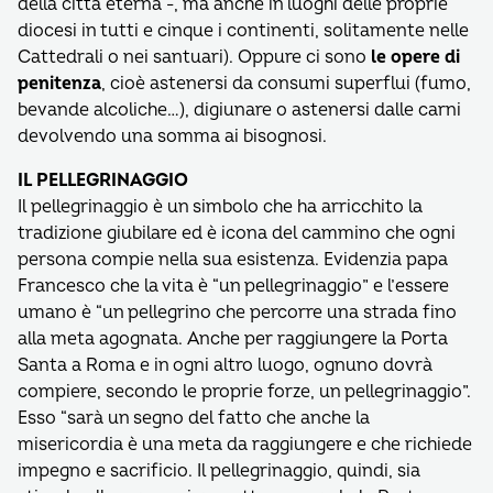
della città eterna -, ma anche in luoghi delle proprie
diocesi in tutti e cinque i continenti, solitamente nelle
Cattedrali o nei santuari). Oppure ci sono
le opere di
penitenza
, cioè astenersi da consumi superflui (fumo,
bevande alcoliche…), digiunare o astenersi dalle carni
devolvendo una somma ai bisognosi.
IL PELLEGRINAGGIO
Il pellegrinaggio è un simbolo che ha arricchito la
tradizione giubilare ed è icona del cammino che ogni
persona compie nella sua esistenza. Evidenzia papa
Francesco che la vita è “un pellegrinaggio” e l’essere
umano è “un pellegrino che percorre una strada fino
alla meta agognata. Anche per raggiungere la Porta
Santa a Roma e in ogni altro luogo, ognuno dovrà
compiere, secondo le proprie forze, un pellegrinaggio”.
Esso “sarà un segno del fatto che anche la
misericordia è una meta da raggiungere e che richiede
impegno e sacrificio. Il pellegrinaggio, quindi, sia