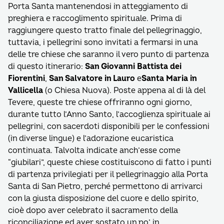
Porta Santa mantenendosi in atteggiamento di
preghiera e raccoglimento spirituale. Prima di
raggiungere questo tratto finale del pellegrinaggio,
tuttavia, i pellegrini sono invitati a fermarsi in una
delle tre chiese che saranno il vero punto di partenza
di questo itinerario:
San Giovanni Battista dei
Fiorentini
,
San Salvatore in Lauro
e
Santa Maria in
Vallicella
(o Chiesa Nuova). Poste appena al di là del
Tevere, queste tre chiese offriranno ogni giorno,
durante tutto l’Anno Santo, l’accoglienza spirituale ai
pellegrini, con sacerdoti disponibili per le confessioni
(in diverse lingue) e l’adorazione eucaristica
continuata. Talvolta indicate anch’esse come
“giubilari”, queste chiese costituiscono di fatto i punti
di partenza privilegiati per il pellegrinaggio alla Porta
Santa di San Pietro, perché permettono di arrivarci
con la giusta disposizione del cuore e dello spirito,
cioè dopo aver celebrato il sacramento della
riconciliazione ed aver sostato un po’ in