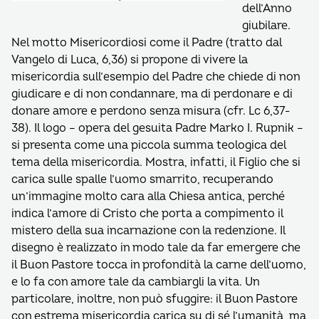
dell’Anno
giubilare.
Nel motto Misericordiosi come il Padre (tratto dal
Vangelo di Luca, 6,36) si propone di vivere la
misericordia sull’esempio del Padre che chiede di non
giudicare e di non condannare, ma di perdonare e di
donare amore e perdono senza misura (cfr. Lc 6,37-
38). Il logo – opera del gesuita Padre Marko I. Rupnik –
si presenta come una piccola summa teologica del
tema della misericordia. Mostra, infatti, il Figlio che si
carica sulle spalle l’uomo smarrito, recuperando
un’immagine molto cara alla Chiesa antica, perché
indica l’amore di Cristo che porta a compimento il
mistero della sua incarnazione con la redenzione. Il
disegno è realizzato in modo tale da far emergere che
il Buon Pastore tocca in profondità la carne dell’uomo,
e lo fa con amore tale da cambiargli la vita. Un
particolare, inoltre, non può sfuggire: il Buon Pastore
con estrema misericordia carica su di sé l’umanità, ma