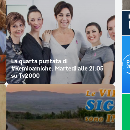
La quarta puntata di
#Kemioamiche. Martedì alle 21.05
su Tv2000