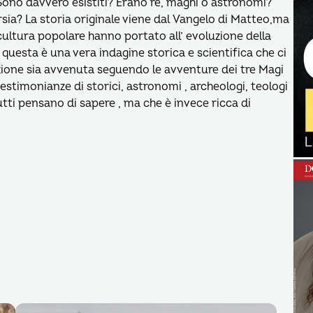
 Sono davvero esistiti? Erano re, maghi o astronomi?
ersia? La storia originale viene dal Vangelo di Matteo,ma
 la cultura popolare hanno portato all’ evoluzione della
, questa è una vera indagine storica e scientifica che ci
ione sia avvenuta seguendo le avventure dei tre Magi
 testimonianze di storici, astronomi , archeologi, teologi
utti pensano di sapere , ma che è invece ricca di