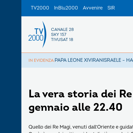
TV2000
InBlu2000
Avvenire
SIR
CANALE 28
SKY 157
TIVUSAT 18
PAPA LEONE XIV
IRAN
ISRAELE – H
IN EVIDENZA:
La vera storia dei R
gennaio alle 22.40
Quello dei Re Magi, venuti dall’Oriente e guid