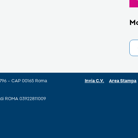
M
a 796 – CAP 00165 Roma
Invia C.V.
Area Stampa
se di ROMA 03922811009