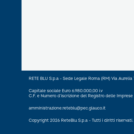
RETE BLU S.p.a - Sede Legale Roma (RM) Via Aureli
Capitale sociale Euro 6.980.000,00 i.v
C.F. e Numero d’iscrizione del Registro delle Impre
amministrazione.reteblu@pec.glauco.it
Copyright 2026 ReteBlu S.p.a - Tutti i diritti riservati.