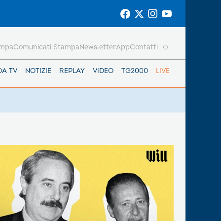
ampa
Comunicati Stampa
Newsletter
App
Contatti
DA TV
NOTIZIE
REPLAY
VIDEO
TG2000
LIVE