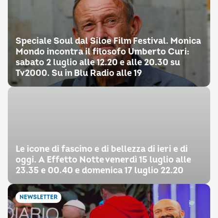
Speciale Soul dal Siloe Film Festival. Monica
Mondo incontra il filosofo Umberto Curi:
sabato 2 luglio alle 12.20 e alle 20.30 su
Tv2000. Su in Blu Radio alle 19
Le icone di fascino e di bellezza di ieri e di
oggi. A Effetto Notte venerdì 15 luglio alle
23.35 e 00.40 e domenica 17 luglio 22.20
NEWSLETTER