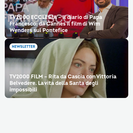
TV2000 ECCLESIA – Il diario di Papa
Francesco: da Cannes il film di Wim
Wenders sul Pontefice
NEWSLETTER
TV2000 FILM – Rita da Cascia con Vittoria
Belvedere. La vita della Santa degli
impossibili