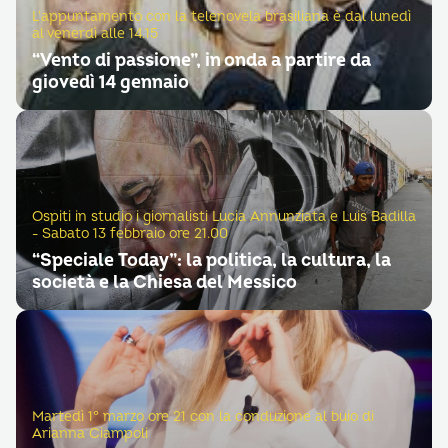
L'appuntamento con la telenovela brasiliana è dal lunedì
al venerdì alle 14.15
“Vento di passione”, in onda a partire da
giovedì 14 gennaio
Ospiti in studio i giornalisti Lucia Annunziata e Luis Badilla
- Sabato 13 febbraio ore 21.00
“Speciale Today”: la politica, la cultura, la
società e la Chiesa del Messico
Martedì 1° marzo ore 21 con la conduzione al buio di
Arianna Ciampoli