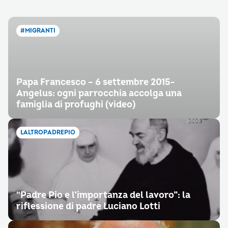
#MIGRANTI
Papa Francesco – 6 settembre 2015-
Angelus: ogni parrocchia accolga una
famiglia di profughi (video)
LALTROPADREPIO
“Padre Pio e l’importanza del lavoro”: la
riflessione di padre Luciano Lotti