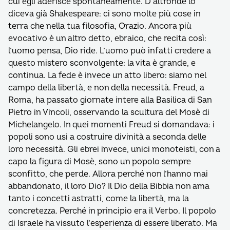
cui egli aderisce spontaneamente. D’altronde lo
diceva già Shakespeare: ci sono molte più cose in
terra che nella tua filosofia, Orazio. Ancora più
evocativo è un altro detto, ebraico, che recita così:
l’uomo pensa, Dio ride. L’uomo può infatti credere a
questo mistero sconvolgente: la vita è grande, e
continua. La fede è invece un atto libero: siamo nel
campo della libertà, e non della necessità. Freud, a
Roma, ha passato giornate intere alla Basilica di San
Pietro in Vincoli, osservando la scultura del Mosè di
Michelangelo. In quei momenti Freud si domandava: i
popoli sono usi a costruire divinità a seconda delle
loro necessità. Gli ebrei invece, unici monoteisti, con a
capo la figura di Mosè, sono un popolo sempre
sconfitto, che perde. Allora perché non l’hanno mai
abbandonato, il loro Dio? Il Dio della Bibbia non ama
tanto i concetti astratti, come la libertà, ma la
concretezza. Perché in principio era il Verbo. Il popolo
di Israele ha vissuto l’esperienza di essere liberato. Ma