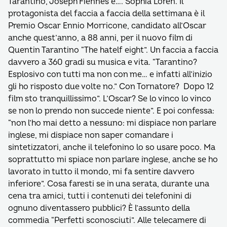
Tarantino, Joseph Fiennes e…. Sophia Loren. Il
protagonista del faccia a faccia della settimana è il
Premio Oscar Ennio Morricone, candidato all’Oscar
anche quest’anno, a 88 anni, per il nuovo film di
Quentin Tarantino “The hatelf eight”. Un faccia a faccia
davvero a 360 gradi su musica e vita. “Tarantino?
Esplosivo con tutti ma non con me… e infatti all’inizio
gli ho risposto due volte no.” Con Tornatore? Dopo 12
film sto tranquillissimo”. L’Oscar? Se lo vinco lo vinco
se non lo prendo non succede niente”. E poi confessa:
“non l’ho mai detto a nessuno: mi dispiace non parlare
inglese, mi dispiace non saper comandare i
sintetizzatori, anche il telefonino lo so usare poco. Ma
soprattutto mi spiace non parlare inglese, anche se ho
lavorato in tutto il mondo, mi fa sentire davvero
inferiore”. Cosa faresti se in una serata, durante una
cena tra amici, tutti i contenuti dei telefonini di
ognuno diventassero pubblici? È l’assunto della
commedia “Perfetti sconosciuti”. Alle telecamere di