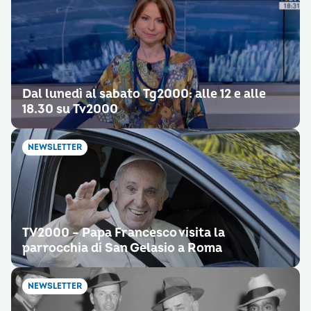
Dal lunedì al sabato Tg2000: alle 12 e alle
18.30 su Tv2000
NEWSLETTER
TV2000 – Papa Francesco visita la
parrocchia di San Gelasio a Roma
NEWSLETTER