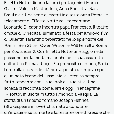
Effetto Notte dicono la loro i protagonisti Marco
Giallini, Valerio Mastandrea, Anna Foglietta, Kasia
Smutniak. Una serie di eventi in queste ore a Roma: le
telecamere di Effetto Notte ve li raccontano.
Leonardo Di caprio incontra papa Francesco, il teatro
cinque di Cinecittà illuminato a festa per il nuovo film
di Quentin Tarantino proiettato nello splendore dei
70mm; Ben Stiller, Owen Wilson e Will Ferrell a Roma
per Zoolander 2. Con Effetto Notte un viaggio nella
passione per la moda ma anche nelle sua assurdità
dall’antica Roma ad oggi. E a proposito di moda, Sofia
Loren alla sua verde età protagonista del nuovo spot
di un noto brand del lusso. Ma la Loren ha sempre
fatto tendenza con il suo look e il suo stile. Una
scheda ci racconta come, ieri e oggi. In anteprima
“Risorto”, in uscita in tutto il mondo a Pasqua. La
storia di un tribuno romano Joseph Fiennes
(Shakespeare in love), chiamato a condurre
un’indagine sulla morte e la resurrezione di Gesù e che