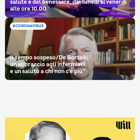
salute e del benessere, dal lunedì al venerdì
alle ore 10.00
#CORONAVIRUS
Il tempo sospeso/De Bortoli:
un abbraccio agli infermieri
e un saluto a chi non c’è più”