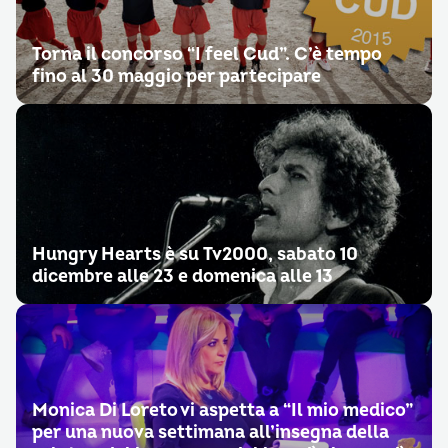
Torna il concorso “I feel Cud”. C’è tempo
fino al 30 maggio per partecipare
Hungry Hearts è su Tv2000, sabato 10
dicembre alle 23 e domenica alle 13
Monica Di Loreto vi aspetta a “Il mio medico”
per una nuova settimana all’insegna della