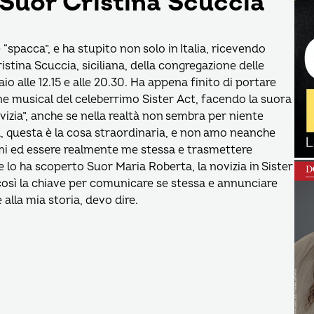
 Suor Cristina Scuccia
“spacca”, e ha stupito non solo in Italia, ricevendo
stina Scuccia, siciliana, della congregazione delle
o alle 12.15 e alle 20.30. Ha appena finito di portare
ne musical del celeberrimo Sister Act, facendo la suora
ovizia”, anche se nella realtà non sembra per niente
da, questa è la cosa straordinaria, e non amo neanche
rmi ed essere realmente me stessa e trasmettere
lo ha scoperto Suor Maria Roberta, la novizia in Sister
così la chiave per comunicare se stessa e annunciare
e alla mia storia, devo dire.