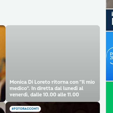
Monica Di Loreto ritorna con “Il mio
medico”. In diretta dal lunedì al
venerdì, dalle 10.00 alle 11.00
#FOTORACCONTI