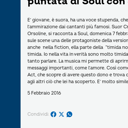
puntata di Soul con
E’ giovane, è suora, ha una voce stupenda, che 
l’ammirazione dai cantanti più famosi. Suor Cri
Orsoline, si racconta a Soul, domenica 7 febbrai
sule scene una delle protagoniste della versio
anche nella fiction, ella parte della “timida n
timida. Io nella vita in verità sono molto timi
tanto parlare. La musica mi permette di apri
messaggi importanti, come l’amore. Così come 
Act, che scopre di avere questo dono e trova 
agli altri ciò che lei ha scoperto. E’ molto simil
5 Febbraio 2016
Condividi: