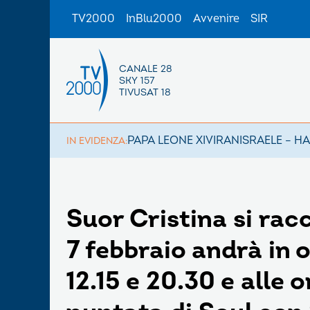
TV2000
InBlu2000
Avvenire
SIR
CANALE 28
SKY 157
TIVUSAT 18
PAPA LEONE XIV
IRAN
ISRAELE – H
IN EVIDENZA:
Suor Cristina si ra
7 febbraio andrà in 
12.15 e 20.30 e alle 