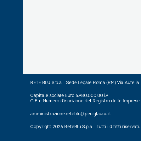
RETE BLU S.p.a - Sede Legale Roma (RM) Via Aureli
Capitale sociale Euro 6.980.000,00 i.v
C.F. e Numero d’iscrizione del Registro delle Impre
amministrazione.reteblu@pec.glauco.it
Copyright 2026 ReteBlu S.p.a - Tutti i diritti riservati.