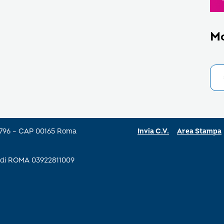
M
a 796 – CAP 00165 Roma
Invia C.V.
Area Stampa
se di ROMA 03922811009