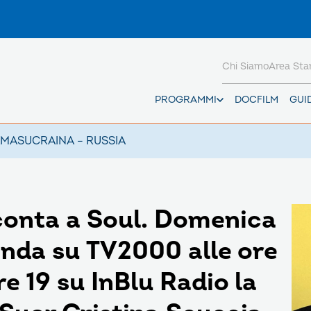
Chi Siamo
Area St
PROGRAMMI
DOCFILM
GUI
AMAS
UCRAINA – RUSSIA
cconta a Soul. Domenica
onda su TV2000 alle ore
ore 19 su InBlu Radio la