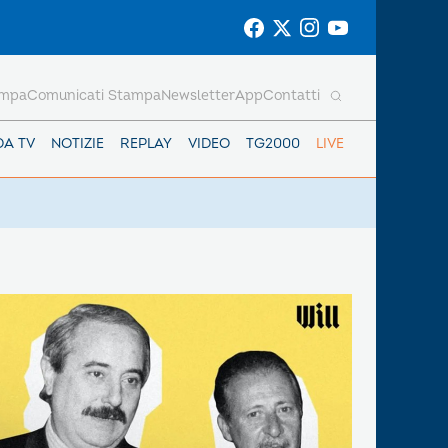
ampa
Comunicati Stampa
Newsletter
App
Contatti
DA TV
NOTIZIE
REPLAY
VIDEO
TG2000
LIVE