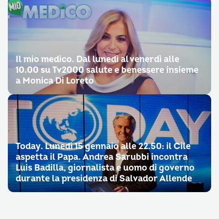
Il mio medico. Dal lunedì al venerdì alle
10.00 su Tv2000 salute e benessere insieme
a Monica Di Loreto
Today. Lunedì 15 gennaio alle 22.50: il Cile
aspetta il Papa. Andrea Sarubbi incontra
Luis Badilla, giornalista e uomo di governo
durante la presidenza di Salvador Allende