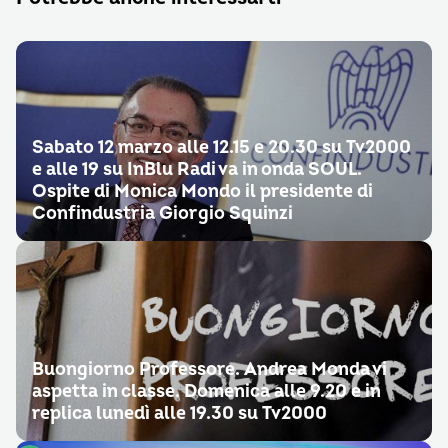
Sabato 12 marzo alle 12.15 e 20.30 su Tv2000
e alle 19 su InBlu Radi va in onda SOUL.
Ospite di Monica Mondo il presidente di
Confindustria Giorgio Squinzi
Buongiorno Professore. Andrea Monda vi
aspetta in classe. Domenica alle 9.20 e in
replica lunedì alle 19.30 su Tv2000