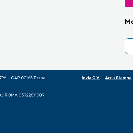
M
a 796 – CAP 00165 Roma
Invia C.V.
Area Stampa
se di ROMA 03922811009