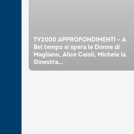
TV2000 APPROFONDIMENTI – A
Bel tempo si spera le Donne di
Magliano, Alice Caioli, Michele la
Ginestra…