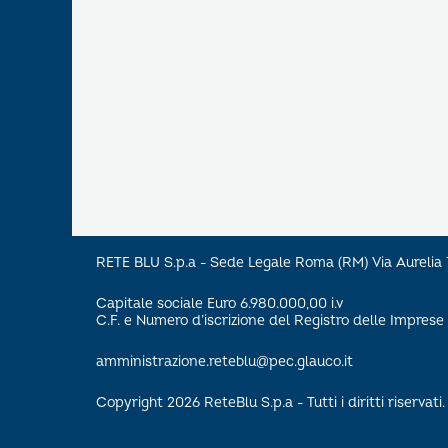
RETE BLU S.p.a - Sede Legale Roma (RM) Via Aureli
Capitale sociale Euro 6.980.000,00 i.v
C.F. e Numero d’iscrizione del Registro delle Impre
amministrazione.reteblu@pec.glauco.it
Copyright 2026 ReteBlu S.p.a - Tutti i diritti riservati.