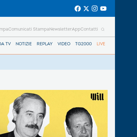
ampa
Comunicati Stampa
Newsletter
App
Contatti
DA TV
NOTIZIE
REPLAY
VIDEO
TG2000
LIVE