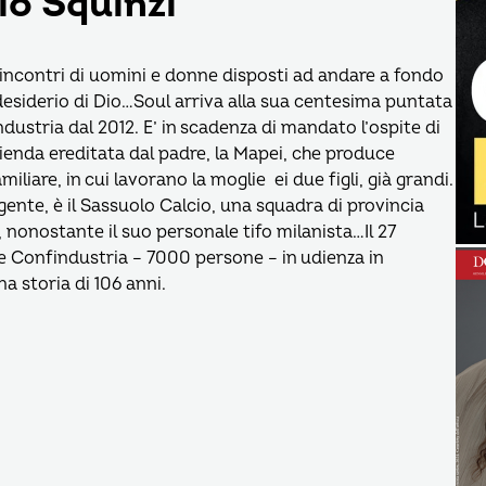
io Squinzi
00 incontri di uomini e donne disposti ad andare a fondo
l desiderio di Dio…Soul arriva alla sua centesima puntata
dustria dal 2012. E’ in scadenza di mandato l’ospite di
ienda ereditata dal padre, la Mapei, che produce
amiliare, in cui lavorano la moglie ei due figli, già grandi.
gente, è il Sassuolo Calcio, una squadra di provincia
i, nonostante il suo personale tifo milanista…Il 27
e Confindustria – 7000 persone – in udienza in
a storia di 106 anni.