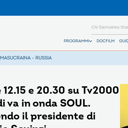
Chi Siamo
Area St
PROGRAMMI
DOCFILM
GUI
AMAS
UCRAINA – RUSSIA
 12.15 e 20.30 su Tv2000
di va in onda SOUL.
ndo il presidente di