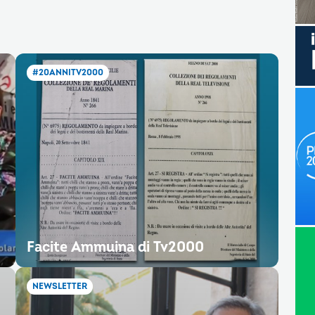
#20ANNITV2000
Facite Ammuina di Tv2000
NEWSLETTER