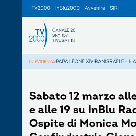
TV2000
InBlu2000
Avvenire
SIR
CANALE 28
SKY 157
TIVUSAT 18
PAPA LEONE XIV
IRAN
ISRAELE – H
IN EVIDENZA:
Sabato 12 marzo alle
e alle 19 su InBlu Ra
Ospite di Monica Mo