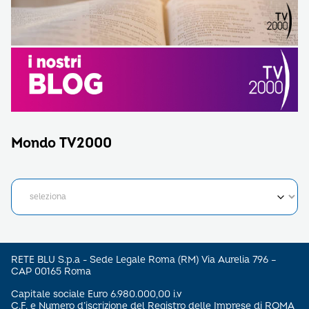
Mondo TV2000
RETE BLU S.p.a - Sede Legale Roma (RM) Via Aurelia 796 –
CAP 00165 Roma
Capitale sociale Euro 6.980.000,00 i.v
C.F. e Numero d’iscrizione del Registro delle Imprese di ROMA