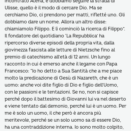
incontrato Atena, e dobbiamo seguire la strada di
Ulisse, quello è il modo di cercare Dio. Ma se
cerchiamo Dio, ci prendono per matti, rifletté uno. Gli
dobbiamo dare un nome. Allora un altro disse:
chiamiamolo Filippo. E lì cominciò la ricerca di Filippo”.
Il fondatore del quotidiano ‘La Repubblica’ ha
ripercorso diverse episodi della propria vita, dalla
giovinezza fascista alle letture di Nietzsche fino al
premio di catechismo all’età di 12 anni. Un lungo
racconto in cui è emerso anche il legame con Papa
Francesco: “Io ho detto a Sua Santità che a me piace
molto la predicazione di Gesù di Nazareth, che è un
uomo: anche voi dite figlio di Dio e figlio dell’Uomo,
con le passioni e le tentazioni. Se no, non si capisce
perché dopo il battesimo di Giovanni lui va nel deserto
e viene tentato dal demonio, perché lui è un uomo. Per
me è solo un uomo, il che però è ancora più
meritevole, perché se un solo uomo sa di essere Dio,
ha una contraddizione interna. Io sono molto colpito,