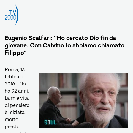
Eugenio Scalfari: “Ho cercato Dio fin da
giovane. Con Calvino lo abbiamo chiamato
Filippo”
Roma, 13
febbraio
2016 – “Io
ho 92 anni.
La mia vita
di pensiero
è iniziata
molto
presto,