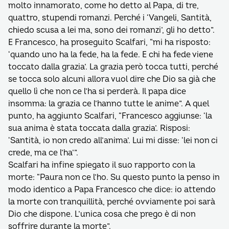
molto innamorato, come ho detto al Papa, di tre,
quattro, stupendi romanzi. Perché i ‘Vangeli, Santità,
chiedo scusa a lei ma, sono dei romanzi’, gli ho detto”.
E Francesco, ha proseguito Scalfari, “mi ha risposto:
‘quando uno ha la fede, ha la fede. E chi ha fede viene
toccato dalla grazia’. La grazia però tocca tutti, perché
se tocca solo alcuni allora vuol dire che Dio sa già che
quello lì che non ce l’ha si perderà. Il papa dice
insomma: la grazia ce l’hanno tutte le anime”. A quel
punto, ha aggiunto Scalfari, “Francesco aggiunse: ‘la
sua anima è stata toccata dalla grazia’. Risposi:
‘Santità, io non credo all’anima’. Lui mi disse: ‘lei non ci
crede, ma ce l’ha’”.
Scalfari ha infine spiegato il suo rapporto con la
morte: “Paura non ce l’ho. Su questo punto la penso in
modo identico a Papa Francesco che dice: io attendo
la morte con tranquillità, perché ovviamente poi sarà
Dio che dispone. L’unica cosa che prego è di non
soffrire durante la morte”.