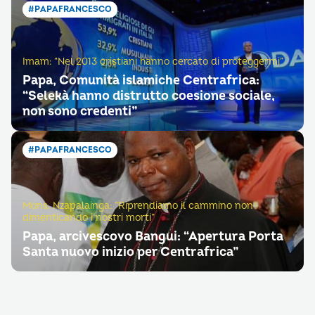
#PAPAFRANCESCO
Imam: “Nel 2013 cristiani hanno cercato di proteggermi”
Papa, Comunità islamiche Centrafrica:
“Selekà hanno distrutto coesione sociale,
non sono credenti”
#PAPAFRANCESCO
Mons. Nzapalainga: “Riprendiamo il cammino non
dimenticando i nostri morti”
Papa, arcivescovo Bangui: “Apertura Porta
Santa nuovo inizio per Centrafrica”