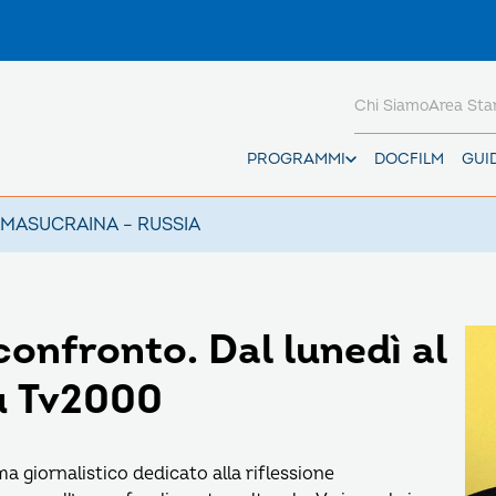
Chi Siamo
Area St
PROGRAMMI
DOCFILM
GUI
AMAS
UCRAINA – RUSSIA
confronto. Dal lunedì al
su Tv2000
 giornalistico dedicato alla riflessione