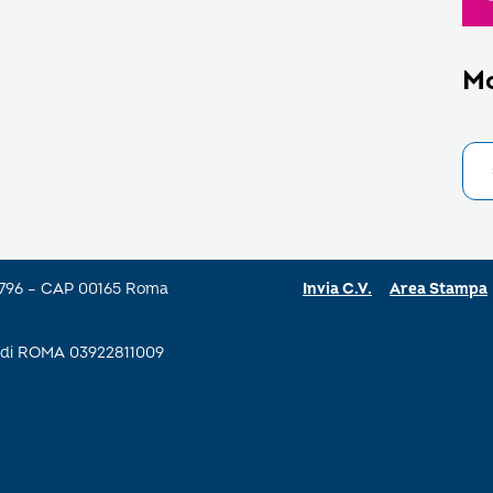
M
a 796 – CAP 00165 Roma
Invia C.V.
Area Stampa
se di ROMA 03922811009