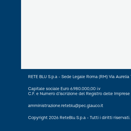
RETE BLU S.p.a - Sede Legale Roma (RM) Via Aureli
Capitale sociale Euro 6.980.000,00 i.v
C.F. e Numero d’iscrizione del Registro delle Impre
amministrazione.reteblu@pec.glauco.it
Copyright 2026 ReteBlu S.p.a - Tutti i diritti riservati.