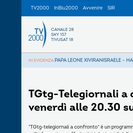
TV2000
InBlu2000
Avvenire
SIR
CANALE 28
SKY 157
TIVUSAT 18
PAPA LEONE XIV
IRAN
ISRAELE – H
IN EVIDENZA:
TGtg-Telegiornali a 
venerdì alle 20.30 
“TGtg-telegiornali a confronto” è un programma