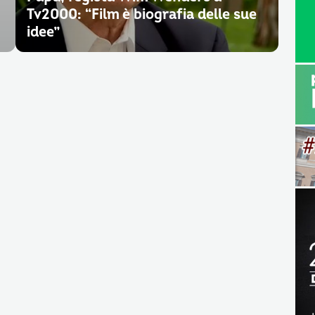
Tv2000: “Film è biografia delle sue
idee”