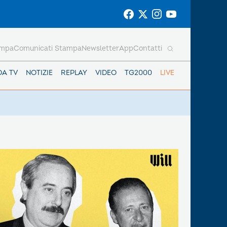
ampa
Comunicati Stampa
Newsletter
App
Contatti
DA TV
NOTIZIE
REPLAY
VIDEO
TG2000
LIVE