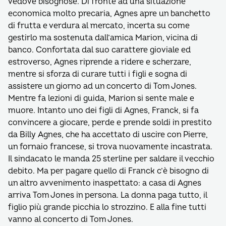
vedove bisognose. Di fronte ad una situazione
economica molto precaria, Agnes apre un banchetto
di frutta e verdura al mercato, incerta su come
gestirlo ma sostenuta dall’amica Marion, vicina di
banco. Confortata dal suo carattere gioviale ed
estroverso, Agnes riprende a ridere e scherzare,
mentre si sforza di curare tutti i figli e sogna di
assistere un giorno ad un concerto di Tom Jones.
Mentre fa lezioni di guida, Marion si sente male e
muore. Intanto uno dei figli di Agnes, Franck, si fa
convincere a giocare, perde e prende soldi in prestito
da Billy Agnes, che ha accettato di uscire con Pierre,
un fornaio francese, si trova nuovamente incastrata.
Il sindacato le manda 25 sterline per saldare il vecchio
debito. Ma per pagare quello di Franck c’è bisogno di
un altro avvenimento inaspettato: a casa di Agnes
arriva Tom Jones in persona. La donna paga tutto, il
figlio più grande picchia lo strozzino. E alla fine tutti
vanno al concerto di Tom Jones.