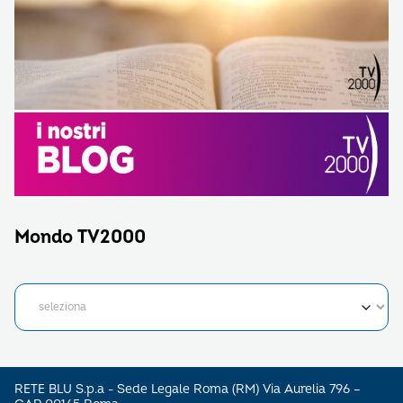
Mondo TV2000
RETE BLU S.p.a - Sede Legale Roma (RM) Via Aurelia 796 –