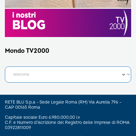
Mondo TV2000
RETE BLU S.p.a - Sede Legale Roma (RM) Via Aurelia 796 –
CAP 00165 Roma
Capitale sociale Euro 6.980.000,00 i.v
C.F. e Numero d’iscrizione del Registro delle Imprese di ROMA
03922811009