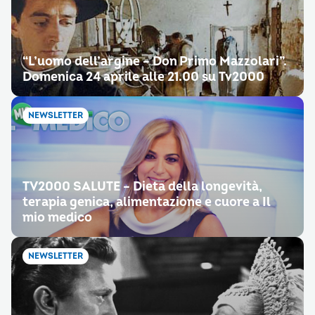
“L’uomo dell’argine – Don Primo Mazzolari”.
Domenica 24 aprile alle 21.00 su Tv2000
NEWSLETTER
TV2000 SALUTE – Dieta della longevità,
terapia genica, alimentazione e cuore a Il
mio medico
NEWSLETTER