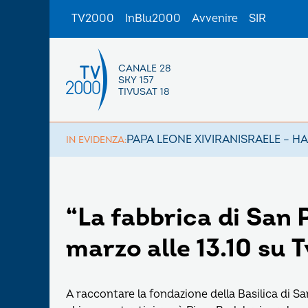
TV2000
InBlu2000
Avvenire
SIR
CANALE 28
SKY 157
TIVUSAT 18
PAPA LEONE XIV
IRAN
ISRAELE – H
IN EVIDENZA:
“La fabbrica di San 
marzo alle 13.10 su
A raccontare la fondazione della Basilica di 