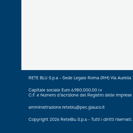
RETE BLU S.p.a - Sede Legale Roma (RM) Via Aureli
Capitale sociale Euro 6.980.000,00 i.v
C.F. e Numero d’iscrizione del Registro delle Impre
amministrazione.reteblu@pec.glauco.it
Copyright 2026 ReteBlu S.p.a - Tutti i diritti riservati.