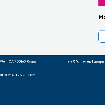
M
a 796 – CAP 00165 Roma
Invia C.V.
Area Stampa
se di ROMA 03922811009