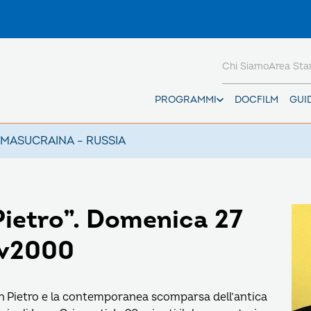
Chi Siamo
Area St
PROGRAMMI
DOCFILM
GUI
AMAS
UCRAINA – RUSSIA
Pietro”. Domenica 27
 Tv2000
San Pietro e la contemporanea scomparsa dell’antica