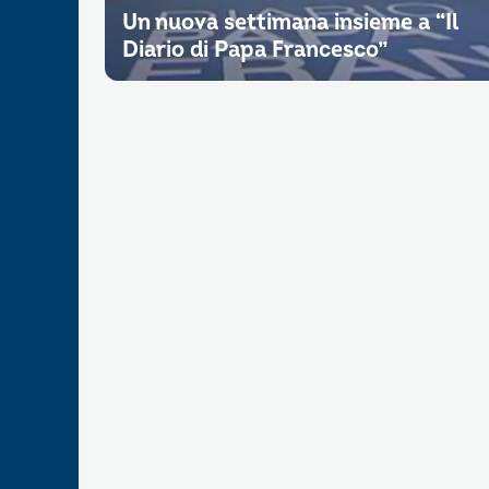
Un nuova settimana insieme a “Il
Diario di Papa Francesco”