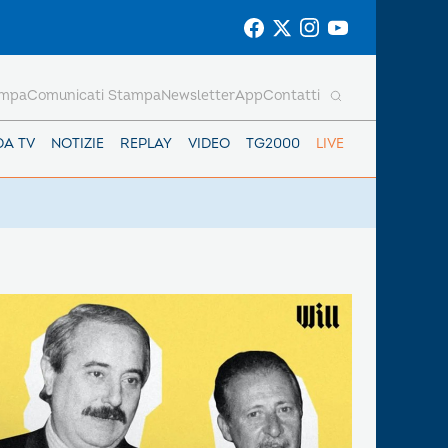
ampa
Comunicati Stampa
Newsletter
App
Contatti
DA TV
NOTIZIE
REPLAY
VIDEO
TG2000
LIVE