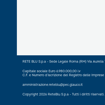
RETE BLU S.p.a - Sede Legale Roma (RM) Via Aureli
Capitale sociale Euro 6.980.000,00 i.v
C.F. e Numero d’iscrizione del Registro delle Impre
amministrazione.reteblu@pec.glauco.it
Copyright 2026 ReteBlu S.p.a - Tutti i diritti riservati.