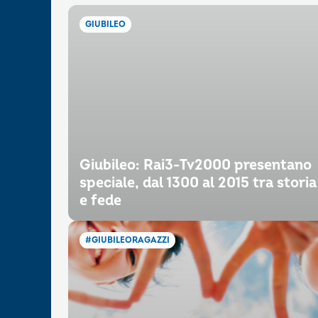
GIUBILEO
Giubileo: Rai3-Tv2000 presentano
speciale, dal 1300 al 2015 tra storia
e fede
#GIUBILEORAGAZZI