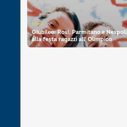
Eventi
Giubileo: Rosi, Parmitano e Nespoli
alla festa ragazzi all’ Olimpico