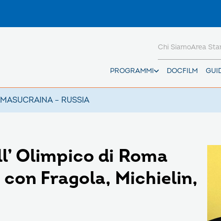
Chi Siamo
Area St
PROGRAMMI
DOCFILM
GUI
AMAS
UCRAINA – RUSSIA
all’ Olimpico di Roma
 con Fragola, Michielin,