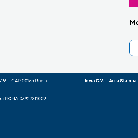
M
a 796 – CAP 00165 Roma
Invia C.V.
Area Stampa
se di ROMA 03922811009