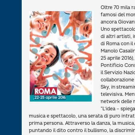
Oltre 70 mila ra
famosi del mom
ancora Giovann
Uno spettacolo
di altri artisti
di Roma con il 
Manolo Casalino
25 aprile 2016)
Pontificio Con
il Servizio Naz
collaborazione 
Sky, in stream
televisiva. Ment
network delle r
“L’idea – spiega
musica e spettacolo, una serata di puro intratt
prima persona. Attraverso la danza, la musica,
puntando il dito contro il bullismo, la discrimina