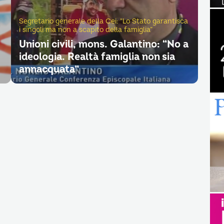
Segretario generale della Cei: “Lo Stato garantisca
i singoli ma non a scapito della famiglia”
Unioni civili, mons. Galantino: “No a
ideologia. Realtà famiglia non sia
annacquata”