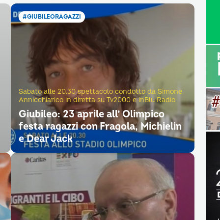
#GIUBILEORAGAZZI
Sabato alle 20.30 spettacolo condotto da Simone
Annicchiarico in diretta su Tv2000 e inBlu Radio
Giubileo: 23 aprile all’ Olimpico
festa ragazzi con Fragola, Michielin
e Dear Jack