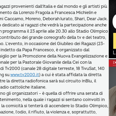
gazzi provenienti dall’Italia e dal mondo e gli artisti più
ento da Lorenzo Fragola a Francesca Michielin e
i Caccamo, Moreno, Deborah Iurato, Shari, Dear Jack.
 dedicato ai ragazzi che vedrà la partecipazione anche
, in programma il 23 aprile alle 20.30 allo Stadio Olimpico
contributo del grande coreografo della tv e del teatro,
. L’evento, in occasione del Giubileo dei Ragazzi (23-
, indetto da Papa Francesco, è organizzato dal
siglio per la Promozione della Nuova Evangelizzazione e
ionale per la Pastorale Giovanile della Cei con la
di Tv2000 (canale 28 digitale terreste, 18 TivuSat, 140
ing su
www.tv2000.it
) a cui è stata affidata la diretta
re la diretta radiofonica sarà sul circuito inBlu, il
adio cattoliche italiane.
no gli organizzatori – è quella di offrire una serata di
enimento, nella quale i ragazzi si sentano coinvolti in
 la comicità si tenterà di accendere lo Stadio Olimpico,
zione, l’odio, il rifiuto, la violenza e, soprattutto,