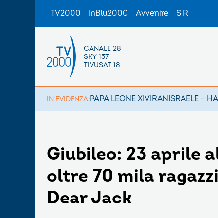
TV2000
InBlu2000
Avvenire
SIR
CANALE 28
SKY 157
TIVUSAT 18
PAPA LEONE XIV
IRAN
ISRAELE – H
IN EVIDENZA:
Giubileo: 23 aprile 
oltre 70 mila ragazzi
Dear Jack