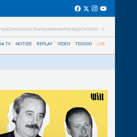
ampa
Comunicati Stampa
Newsletter
App
Contatti
DA TV
NOTIZIE
REPLAY
VIDEO
TG2000
LIVE